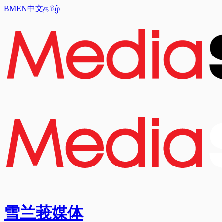
BM
EN
中文
தமிழ்
雪兰莪媒体