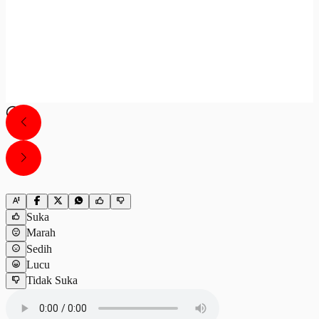
Suka
Marah
Sedih
Lucu
Tidak Suka