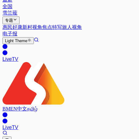
全国
雪兰莪
专题
惠民好康
新村视角
焦点特写
旅人视角
电子报
Light
Theme
Live
TV
BM
EN
中文
தமிழ்
Live
TV