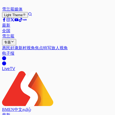
雪兰莪
媒体
Light
Theme
最新
全国
雪兰莪
专题
惠民好康
新村视角
焦点特写
旅人视角
电子报
Live
TV
BM
EN
中文
தமிழ்
最新