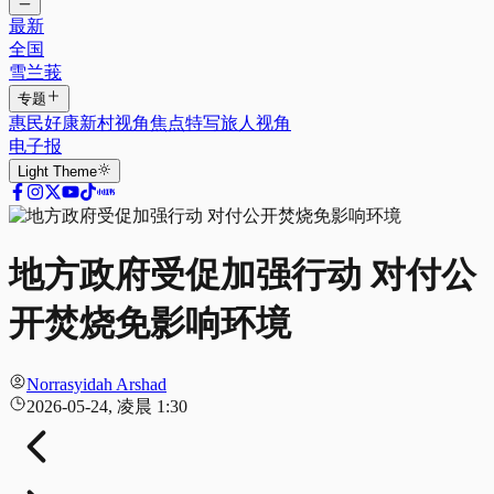
最新
全国
雪兰莪
专题
惠民好康
新村视角
焦点特写
旅人视角
电子报
Light
Theme
地方政府受促加强行动 对付公
开焚烧免影响环境
Norrasyidah Arshad
2026-05-24, 凌晨 1:30