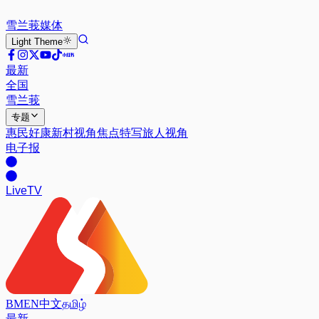
雪兰莪
媒体
Light
Theme
最新
全国
雪兰莪
专题
惠民好康
新村视角
焦点特写
旅人视角
电子报
Live
TV
BM
EN
中文
தமிழ்
最新