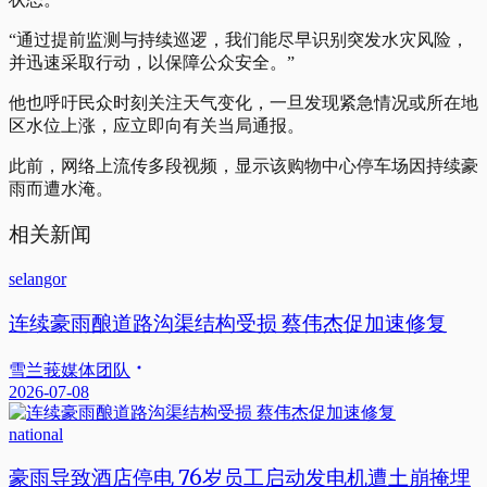
“通过提前监测与持续巡逻，我们能尽早识别突发水灾风险，
并迅速采取行动，以保障公众安全。”
他也呼吁民众时刻关注天气变化，一旦发现紧急情况或所在地
区水位上涨，应立即向有关当局通报。
此前，网络上流传多段视频，显示该购物中心停车场因持续豪
雨而遭水淹。
相关新闻
selangor
连续豪雨酿道路沟渠结构受损 蔡伟杰促加速修复
雪兰莪媒体团队
2026-07-08
national
豪雨导致酒店停电 76岁员工启动发电机遭土崩掩埋