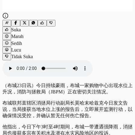
Suka
Marah
Sedih
Lucu
Tidak Suka
（布城23日讯）今日持续豪雨，布城一家购物中心出现水位上
升况，消防与拯救局（JBPM）正在密切关注情况。
布城联邦直辖区消拯局行动副局长莫哈末哈兹克今日发文告
说，当局接获当地水位上涨的报告后，立即展开监测行动，以
确保情况受控，并确认暂无任何伤亡报告。
他指出，今日下午3时至4时期间，布城一带遭遇强降雨，消拯
局也接获多宗有关积水及潜在水灾风险地区的投诉。