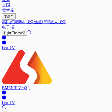
全国
雪兰莪
专题
惠民好康
新村视角
焦点特写
旅人视角
电子报
Light
Theme
Live
TV
BM
EN
中文
தமிழ்
Live
TV