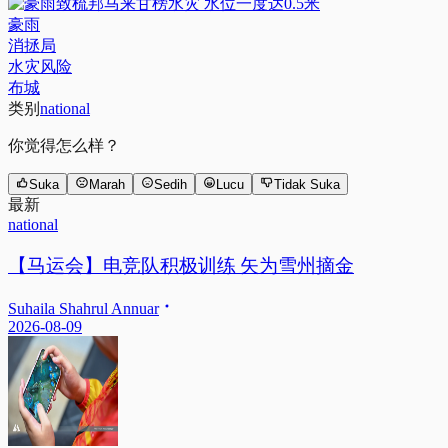
豪雨
消拯局
水灾风险
布城
类别
national
你觉得怎么样？
Suka
Marah
Sedih
Lucu
Tidak Suka
最新
national
【马运会】电竞队积极训练 矢为雪州摘金
Suhaila Shahrul Annuar
2026-08-09