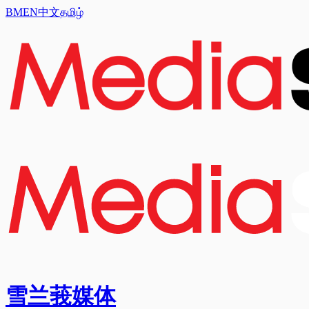
BM
EN
中文
தமிழ்
雪兰莪媒体