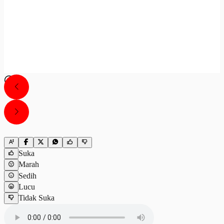
Suka
Marah
Sedih
Lucu
Tidak Suka