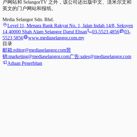
户网站和 SelangorTV 之外，该公司还出版中文、淡米尔文和
英文的门户网站和报纸。
Media Selangor Sdn. Bhd.
Level 11, Menara Bank Rakyat No. 1, Jalan Indah 14/8, Seksyen
14 40000 Shah Alam Selangor Darul Ehsan
03-5523 4856
03-
5523 5856
www.mediaselangor.com.my
目录
邮箱:
editor@mediaselangor.com
营
销:
marketing@mediaselangor.com
广告:
sales@mediaselangor.com
Aduan Penerbitan