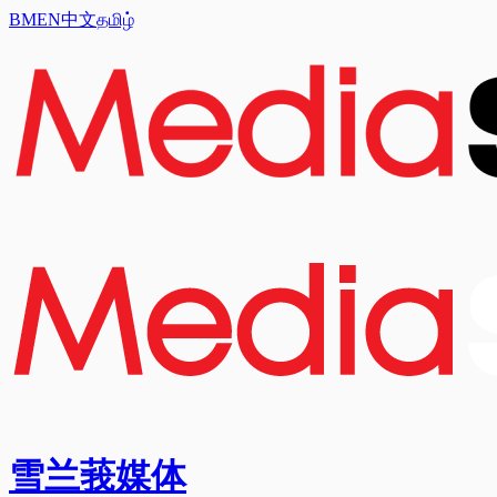
BM
EN
中文
தமிழ்
雪兰莪媒体