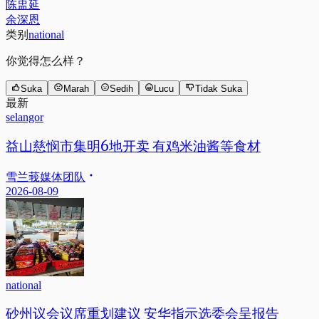
陈盅延
余深恩
类别
national
你觉得怎么样？
Suka
Marah
Sedih
Lucu
Tidak Suka
最新
selangor
益山慈悯市集明6地开卖 有鸡米油酱等食材
雪兰莪媒体团队
2026-08-09
national
砂州议会议席重划建议 安华指示选委会呈报告