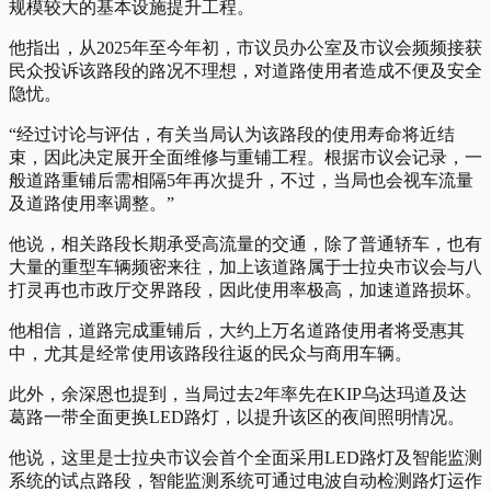
规模较大的基本设施提升工程。
他指出，从2025年至今年初，市议员办公室及市议会频频接获
民众投诉该路段的路况不理想，对道路使用者造成不便及安全
隐忧。
“经过讨论与评估，有关当局认为该路段的使用寿命将近结
束，因此决定展开全面维修与重铺工程。根据市议会记录，一
般道路重铺后需相隔5年再次提升，不过，当局也会视车流量
及道路使用率调整。”
他说，相关路段长期承受高流量的交通，除了普通轿车，也有
大量的重型车辆频密来往，加上该道路属于士拉央市议会与八
打灵再也市政厅交界路段，因此使用率极高，加速道路损坏。
他相信，道路完成重铺后，大约上万名道路使用者将受惠其
中，尤其是经常使用该路段往返的民众与商用车辆。
此外，余深恩也提到，当局过去2年率先在KIP乌达玛道及达
葛路一带全面更换LED路灯，以提升该区的夜间照明情况。
他说，这里是士拉央市议会首个全面采用LED路灯及智能监测
系统的试点路段，智能监测系统可通过电波自动检测路灯运作