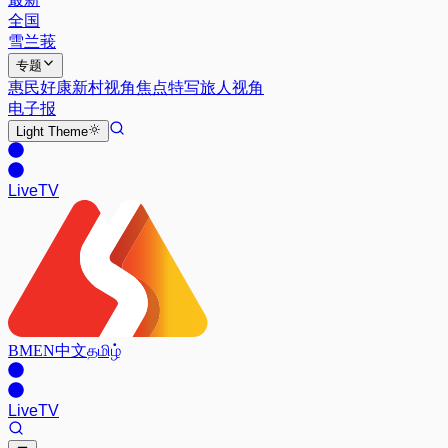
全国
雪兰莪
专题
惠民好康
新村视角
焦点特写
旅人视角
电子报
Light
Theme
Live
TV
BM
EN
中文
தமிழ்
Live
TV