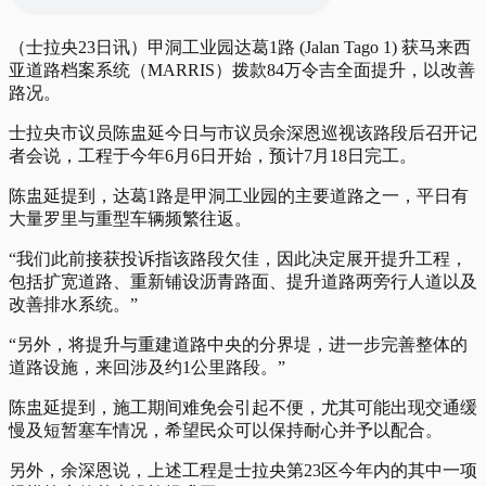
（士拉央23日讯）甲洞工业园达葛1路 (Jalan Tago 1) 获马来西
亚道路档案系统（MARRIS）拨款84万令吉全面提升，以改善
路况。
士拉央市议员陈盅延今日与市议员余深恩巡视该路段后召开记
者会说，工程于今年6月6日开始，预计7月18日完工。
陈盅延提到，达葛1路是甲洞工业园的主要道路之一，平日有
大量罗里与重型车辆频繁往返。
“我们此前接获投诉指该路段欠佳，因此决定展开提升工程，
包括扩宽道路、重新铺设沥青路面、提升道路两旁行人道以及
改善排水系统。”
“另外，将提升与重建道路中央的分界堤，进一步完善整体的
道路设施，来回涉及约1公里路段。”
陈盅延提到，施工期间难免会引起不便，尤其可能出现交通缓
慢及短暂塞车情况，希望民众可以保持耐心并予以配合。
另外，余深恩说，上述工程是士拉央第23区今年内的其中一项