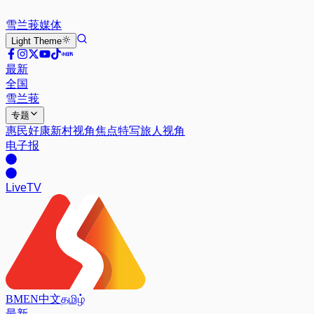
雪兰莪
媒体
Light
Theme
最新
全国
雪兰莪
专题
惠民好康
新村视角
焦点特写
旅人视角
电子报
Live
TV
BM
EN
中文
தமிழ்
最新