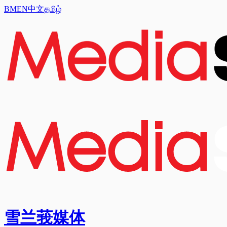
BM
EN
中文
தமிழ்
雪兰莪媒体