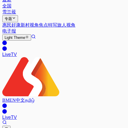
全国
雪兰莪
专题
惠民好康
新村视角
焦点特写
旅人视角
电子报
Light
Theme
Live
TV
BM
EN
中文
தமிழ்
Live
TV