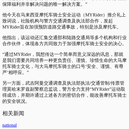
保障福利并非解决问题的唯一解决方案。”
他今天在马来西亚摩托车骑士安全运动（MYRider）推介礼上
致词说，社险机构与警方交通调查及执法部合作，发起
MYRider旨在加强预防道路交通事故，特别是涉及摩托车。
他指出，该运动还汇集交通部和陆路交通局等多个机构和行业
合作伙伴，体现各方共同致力于加强摩托车骑士安全的决心。
“通过MYRider，我想传达一个简单而意义深远的讯息，那就
是我们需要共同培养一种更负责任、谨慎、珍惜生命的大马摩
托车骑士文化，与大马摩托车骑士的口号‘安全、谨慎、有尊
严’相呼应。”
另一方面，武吉阿曼交通调查及执法部执法/交通管制/传票管
理莫哈末罗兹副警察总监说，警方全力支持“MYRider”运动取
得成功，并期许通过上述各方的密切合作，能改善摩托车骑士
的安全状况。
相关新闻
national