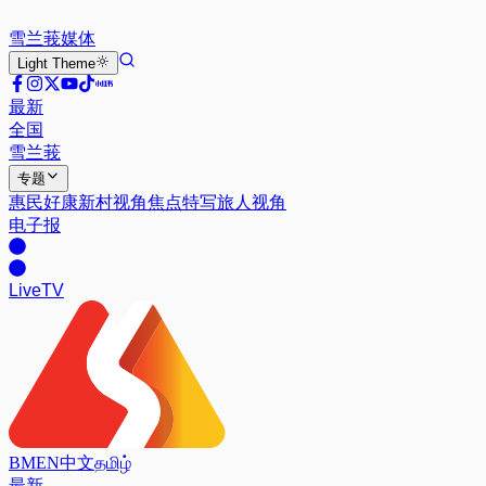
雪兰莪
媒体
Light
Theme
最新
全国
雪兰莪
专题
惠民好康
新村视角
焦点特写
旅人视角
电子报
Live
TV
BM
EN
中文
தமிழ்
最新