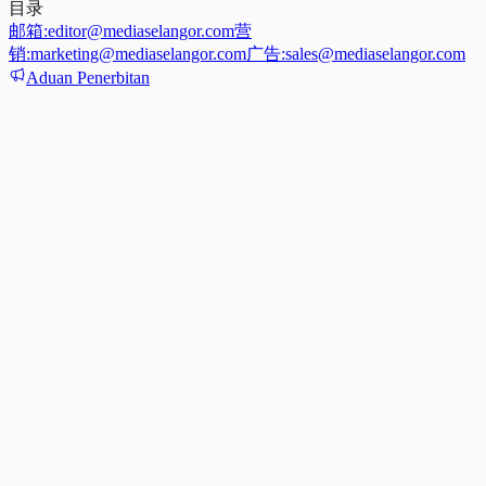
目录
邮箱:
editor@mediaselangor.com
营
销:
marketing@mediaselangor.com
广告:
sales@mediaselangor.com
Aduan Penerbitan