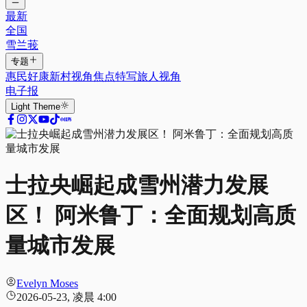
最新
全国
雪兰莪
专题
惠民好康
新村视角
焦点特写
旅人视角
电子报
Light
Theme
士拉央崛起成雪州潜力发展
区！ 阿米鲁丁：全面规划高质
量城市发展
Evelyn Moses
2026-05-23, 凌晨 4:00