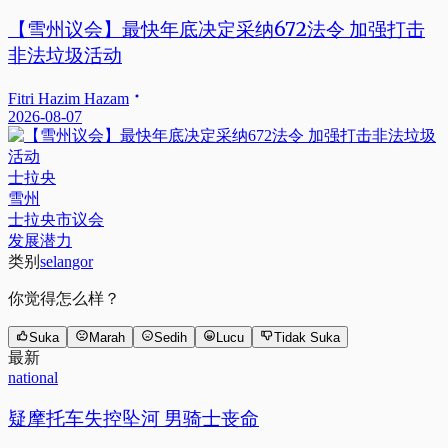
【雪州议会】最快年底决定采纳672法令 加强打击
非法垃圾活动
Fitri Hazim Hazam
2026-08-07
士拉央
雪州
士拉央市议会
发展潜力
类别
selangor
你觉得怎么样？
Suka
Marah
Sedih
Lucu
Tidak Suka
最新
national
疑摩托车失控坠河 男骑士丧命