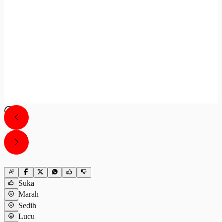
Suka
Marah
Sedih
Lucu