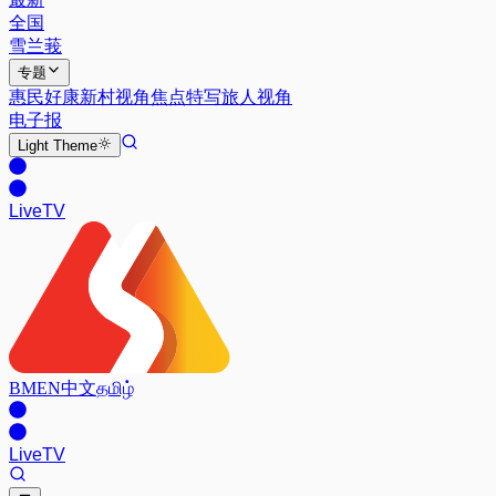
全国
雪兰莪
专题
惠民好康
新村视角
焦点特写
旅人视角
电子报
Light
Theme
Live
TV
BM
EN
中文
தமிழ்
Live
TV