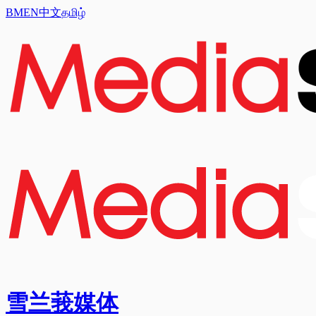
BM
EN
中文
தமிழ்
雪兰莪媒体