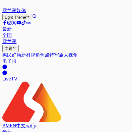
雪兰莪
媒体
Light
Theme
最新
全国
雪兰莪
专题
惠民好康
新村视角
焦点特写
旅人视角
电子报
Live
TV
BM
EN
中文
தமிழ்
最新