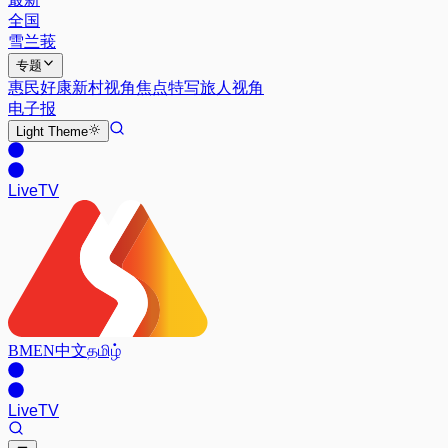
全国
雪兰莪
专题
惠民好康
新村视角
焦点特写
旅人视角
电子报
Light
Theme
Live
TV
BM
EN
中文
தமிழ்
Live
TV