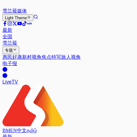
雪兰莪
媒体
Light
Theme
最新
全国
雪兰莪
专题
惠民好康
新村视角
焦点特写
旅人视角
电子报
Live
TV
BM
EN
中文
தமிழ்
最新