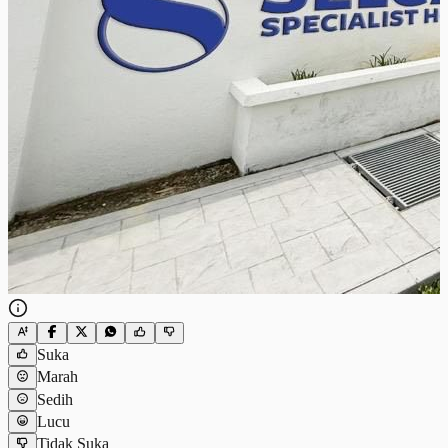
Suka
Marah
Sedih
Lucu
Tidak Suka