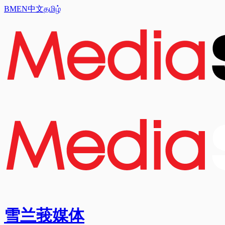
BM
EN
中文
தமிழ்
雪兰莪媒体