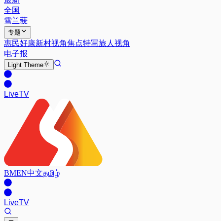
全国
雪兰莪
专题
惠民好康
新村视角
焦点特写
旅人视角
电子报
Light
Theme
Live
TV
BM
EN
中文
தமிழ்
Live
TV