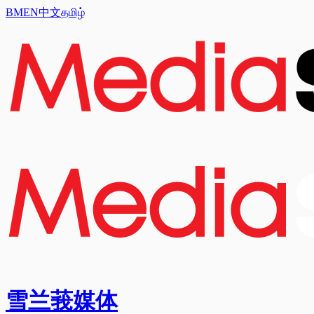
BM
EN
中文
தமிழ்
雪兰莪媒体