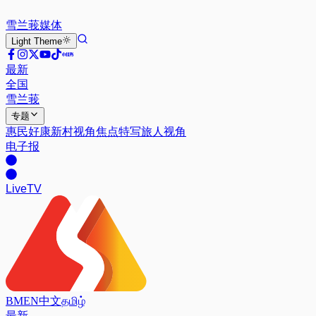
雪兰莪
媒体
Light
Theme
最新
全国
雪兰莪
专题
惠民好康
新村视角
焦点特写
旅人视角
电子报
Live
TV
BM
EN
中文
தமிழ்
最新