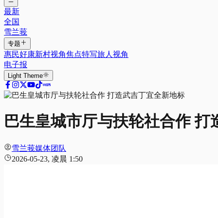
最新
全国
雪兰莪
专题
惠民好康
新村视角
焦点特写
旅人视角
电子报
Light
Theme
巴生皇城市厅与扶轮社合作 打
雪兰莪媒体团队
2026-05-23, 凌晨 1:50