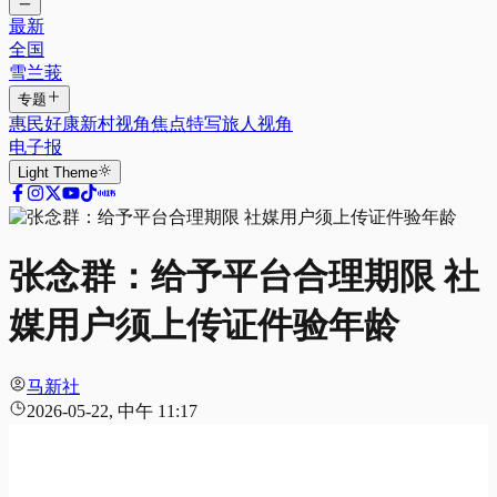
最新
全国
雪兰莪
专题
惠民好康
新村视角
焦点特写
旅人视角
电子报
Light
Theme
张念群：给予平台合理期限 社
媒用户须上传证件验年龄
马新社
2026-05-22, 中午 11:17