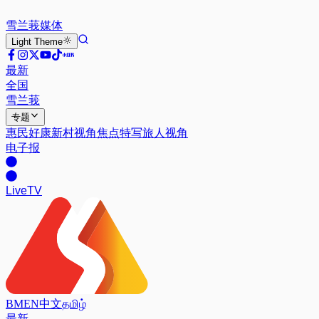
雪兰莪
媒体
Light
Theme
最新
全国
雪兰莪
专题
惠民好康
新村视角
焦点特写
旅人视角
电子报
Live
TV
BM
EN
中文
தமிழ்
最新