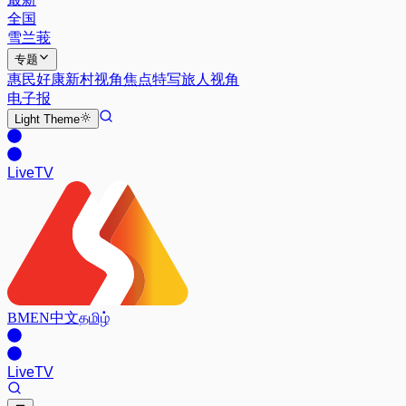
全国
雪兰莪
专题
惠民好康
新村视角
焦点特写
旅人视角
电子报
Light
Theme
Live
TV
BM
EN
中文
தமிழ்
Live
TV