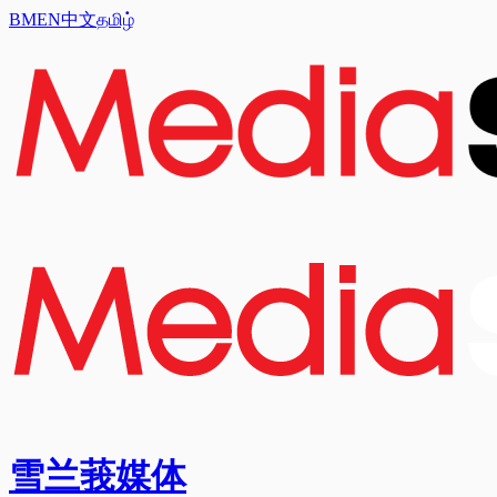
BM
EN
中文
தமிழ்
雪兰莪媒体