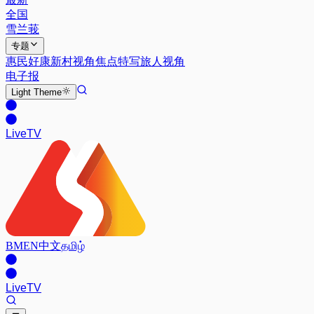
全国
雪兰莪
专题
惠民好康
新村视角
焦点特写
旅人视角
电子报
Light
Theme
Live
TV
BM
EN
中文
தமிழ்
Live
TV