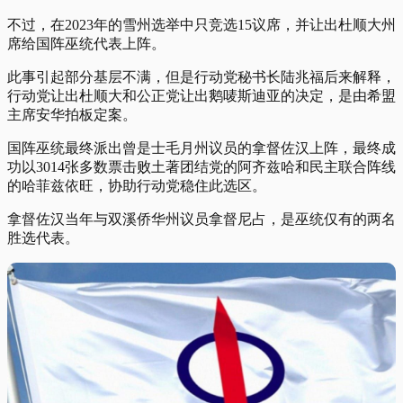
不过，在2023年的雪州选举中只竞选15议席，并让出杜顺大州
席给国阵巫统代表上阵。
此事引起部分基层不满，但是行动党秘书长陆兆福后来解释，
行动党让出杜顺大和公正党让出鹅唛斯迪亚的决定，是由希盟
主席安华拍板定案。
国阵巫统最终派出曾是士毛月州议员的拿督佐汉上阵，最终成
功以3014张多数票击败土著团结党的阿齐兹哈和民主联合阵线
的哈菲兹依旺，协助行动党稳住此选区。
拿督佐汉当年与双溪侨华州议员拿督尼占，是巫统仅有的两名
胜选代表。