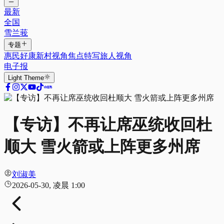
最新
全国
雪兰莪
专题
惠民好康
新村视角
焦点特写
旅人视角
电子报
Light
Theme
【专访】不再让席巫统收回杜
顺大 雪火箭或上阵更多州席
刘淑美
2026-05-30, 凌晨 1:00