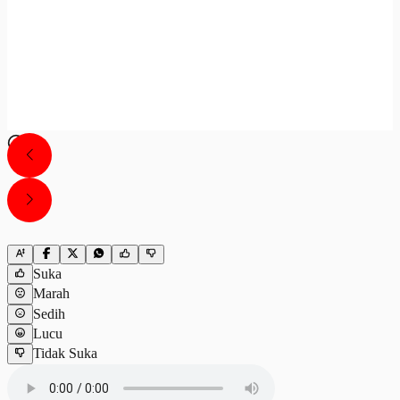
Suka
Marah
Sedih
Lucu
Tidak Suka