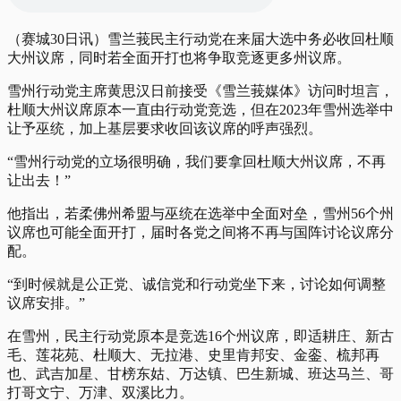
（赛城30日讯）雪兰莪民主行动党在来届大选中务必收回杜顺
大州议席，同时若全面开打也将争取竞逐更多州议席。
雪州行动党主席黄思汉日前接受《雪兰莪媒体》访问时坦言，
杜顺大州议席原本一直由行动党竞选，但在2023年雪州选举中
让予巫统，加上基层要求收回该议席的呼声强烈。
“雪州行动党的立场很明确，我们要拿回杜顺大州议席，不再
让出去！”
他指出，若柔佛州希盟与巫统在选举中全面对垒，雪州56个州
议席也可能全面开打，届时各党之间将不再与国阵讨论议席分
配。
“到时候就是公正党、诚信党和行动党坐下来，讨论如何调整
议席安排。”
在雪州，民主行动党原本是竞选16个州议席，即适耕庄、新古
毛、莲花苑、杜顺大、无拉港、史里肯邦安、金銮、梳邦再
也、武吉加星、甘榜东姑、万达镇、巴生新城、班达马兰、哥
打哥文宁、万津、双溪比力。