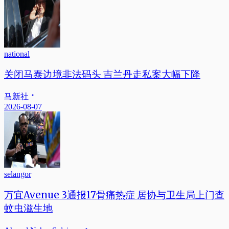
national
关闭马泰边境非法码头 吉兰丹走私案大幅下降
马新社
2026-08-07
selangor
万宜Avenue 3通报17骨痛热症 居协与卫生局上门查
蚊虫滋生地