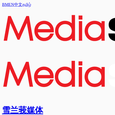
BM
EN
中文
தமிழ்
雪兰莪媒体