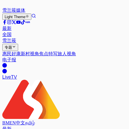
雪兰莪
媒体
Light
Theme
最新
全国
雪兰莪
专题
惠民好康
新村视角
焦点特写
旅人视角
电子报
Live
TV
BM
EN
中文
தமிழ்
最新