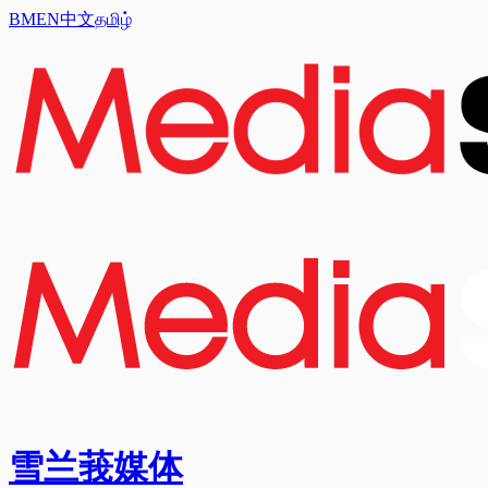
BM
EN
中文
தமிழ்
雪兰莪媒体