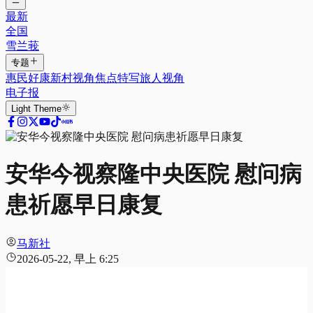
最新
全国
雪兰莪
专题
惠民好康
新村视角
焦点特写
旅人视角
电子报
Light
Theme
安华今视察隆中央医院 慰问病
患祈愿早日康复
马新社
2026-05-22, 早上 6:25