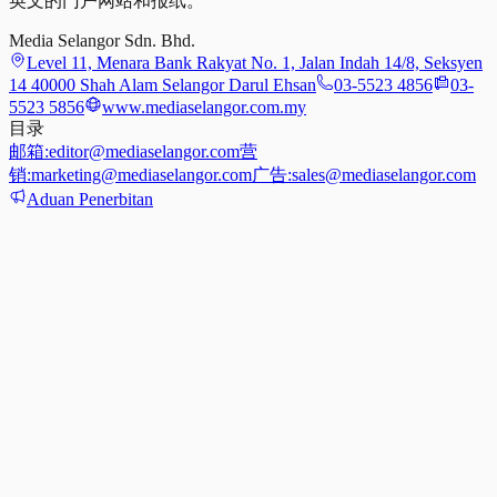
英文的门户网站和报纸。
Media Selangor Sdn. Bhd.
Level 11, Menara Bank Rakyat No. 1, Jalan Indah 14/8, Seksyen
14 40000 Shah Alam Selangor Darul Ehsan
03-5523 4856
03-
5523 5856
www.mediaselangor.com.my
目录
邮箱:
editor@mediaselangor.com
营
销:
marketing@mediaselangor.com
广告:
sales@mediaselangor.com
Aduan Penerbitan