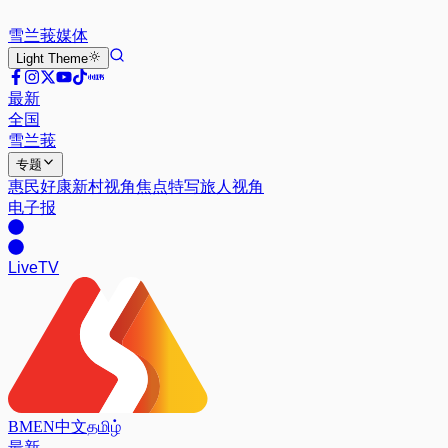
雪兰莪
媒体
Light
Theme
最新
全国
雪兰莪
专题
惠民好康
新村视角
焦点特写
旅人视角
电子报
Live
TV
BM
EN
中文
தமிழ்
最新