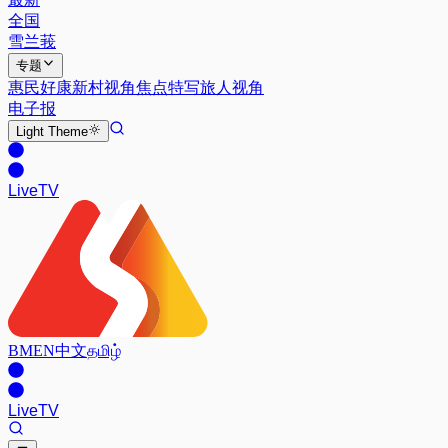
全国
雪兰莪
专题
惠民好康
新村视角
焦点特写
旅人视角
电子报
Light
Theme
Live
TV
BM
EN
中文
தமிழ்
Live
TV