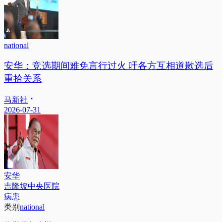
national
安华：竞选期间难免言行过火 吁各方互相道歉选后
重拾关系
马新社
2026-07-31
安华
吉隆坡中央医院
病患
类别
national