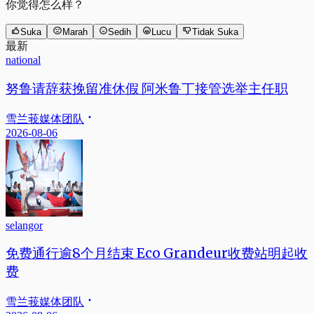
你觉得怎么样？
Suka
Marah
Sedih
Lucu
Tidak Suka
最新
national
努鲁请辞获挽留准休假 阿米鲁丁接管选举主任职
雪兰莪媒体团队
2026-08-06
selangor
免费通行逾8个月结束 Eco Grandeur收费站明起收
费
雪兰莪媒体团队