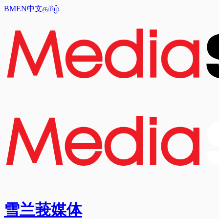
BM
EN
中文
தமிழ்
雪兰莪媒体