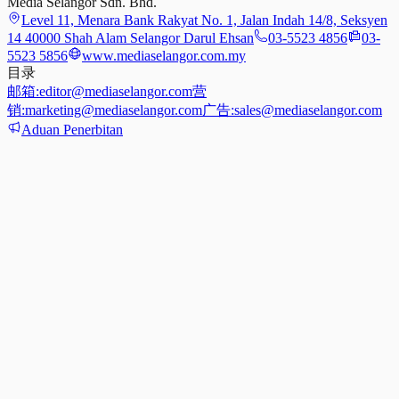
Media Selangor Sdn. Bhd.
Level 11, Menara Bank Rakyat No. 1, Jalan Indah 14/8, Seksyen
14 40000 Shah Alam Selangor Darul Ehsan
03-5523 4856
03-
5523 5856
www.mediaselangor.com.my
目录
邮箱:
editor@mediaselangor.com
营
销:
marketing@mediaselangor.com
广告:
sales@mediaselangor.com
Aduan Penerbitan