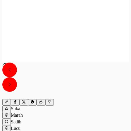
Suka
Marah
Sedih
Lucu