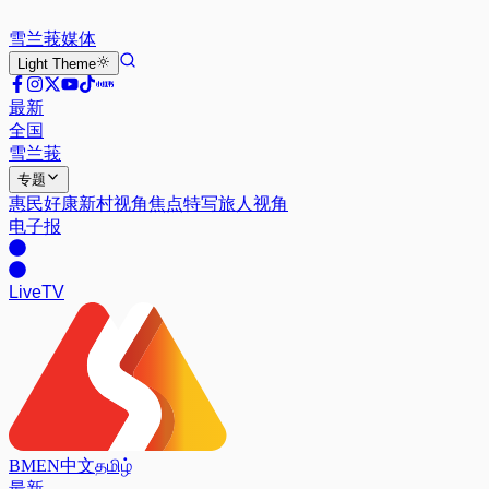
雪兰莪
媒体
Light
Theme
最新
全国
雪兰莪
专题
惠民好康
新村视角
焦点特写
旅人视角
电子报
Live
TV
BM
EN
中文
தமிழ்
最新