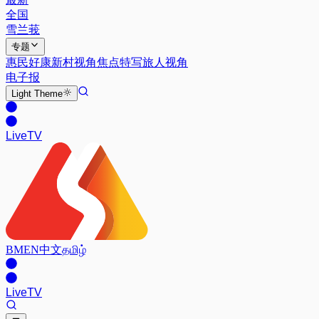
全国
雪兰莪
专题
惠民好康
新村视角
焦点特写
旅人视角
电子报
Light
Theme
Live
TV
BM
EN
中文
தமிழ்
Live
TV