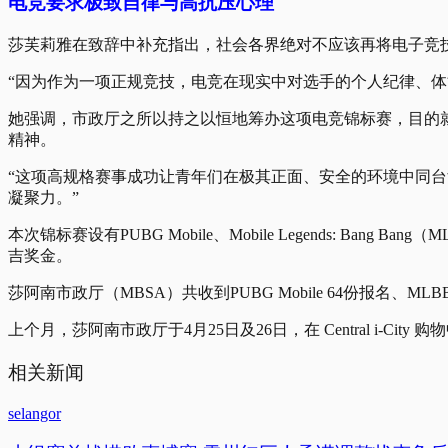
电竞要求极致自律与高抗压心理
莎芙莉雅在致辞中补充指出，社会各界绝对不应该再将电子竞技片面
“因为作为一项正规竞技，电竞在现实中对选手的个人纪律、体
她强调，市政厅之所以持之以恒地筹办这项电竞锦标赛，目的
精神。
“这项高规格赛事成功让青年们在极其正面、安全的环境中同
凝聚力。”
本次锦标赛设有PUBG Mobile、Mobile Legends: Bang B
吉奖金。
莎阿南市政厅（MBSA）共收到PUBG Mobile 64份报名、MLBB
上个月，莎阿南市政厅于4月25日及26日，在 Central i-
相关新闻
selangor