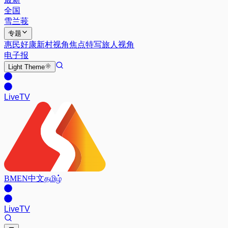
全国
雪兰莪
专题
惠民好康
新村视角
焦点特写
旅人视角
电子报
Light
Theme
Live
TV
BM
EN
中文
தமிழ்
Live
TV