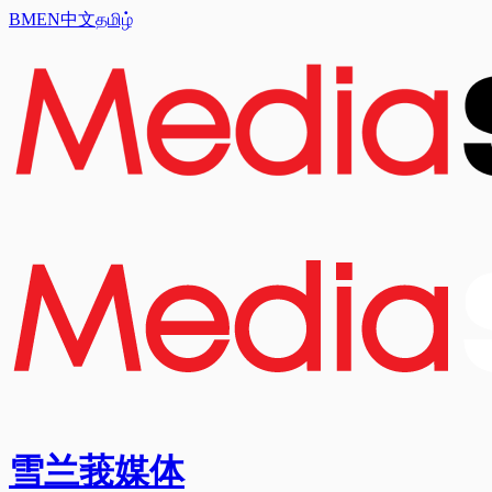
BM
EN
中文
தமிழ்
雪兰莪媒体