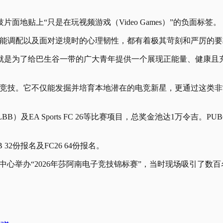
地贴上“只是在玩视频游戏（Video Games）”的负面标签。
能调配以及面对逆境时的心理韧性，都有着极其苛刻和严厉的要
就是为了给巴生谷一带的广大青年提供一个展现正能量、健康且
台竞技。它不仅能发掘并培育本地潜在的电竞新星，更通过这类
ang（MLBB）及EA Sports FC 26等比赛项目，总奖金池达1万令吉。
 32份报名及FC26 64份报名。
City 购物中心举办“2026年莎阿南电子竞技锦标赛”，当时现场