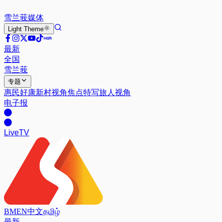
雪兰莪
媒体
Light
Theme
最新
全国
雪兰莪
专题
惠民好康
新村视角
焦点特写
旅人视角
电子报
Live
TV
BM
EN
中文
தமிழ்
最新