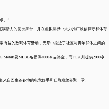
求。”
充满活力的竞技舞台，并在虚拟世界中大力推广诚信操守和体育
非常有益的数码体育活动，无形中拉近了社区与青年群体之间的
PUBG Mobile及MLBB各提供4000令吉奖金，而FC26则提供2000令
吸引了数百名来自巴生谷各地的电竞好手和狂热粉丝齐聚一堂。