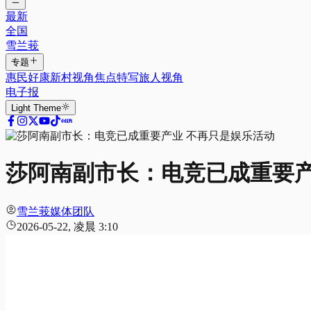
最新
全国
雪兰莪
专题
惠民好康
新村视角
焦点特写
旅人视角
电子报
Light
Theme
莎阿南副市长：电竞已成重要产
雪兰莪媒体团队
2026-05-22, 凌晨 3:10