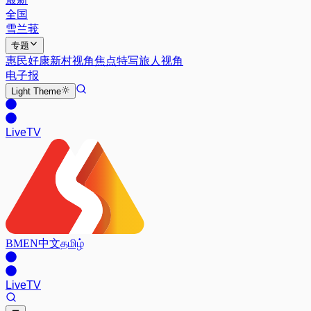
全国
雪兰莪
专题
惠民好康
新村视角
焦点特写
旅人视角
电子报
Light
Theme
Live
TV
BM
EN
中文
தமிழ்
Live
TV