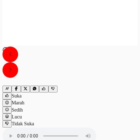
Suka
Marah
Sedih
Lucu
Tidak Suka