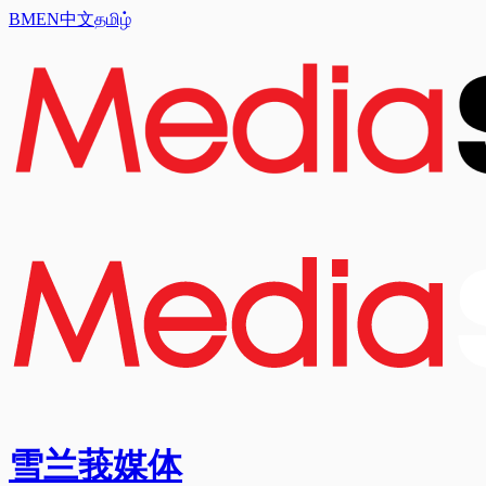
BM
EN
中文
தமிழ்
雪兰莪媒体