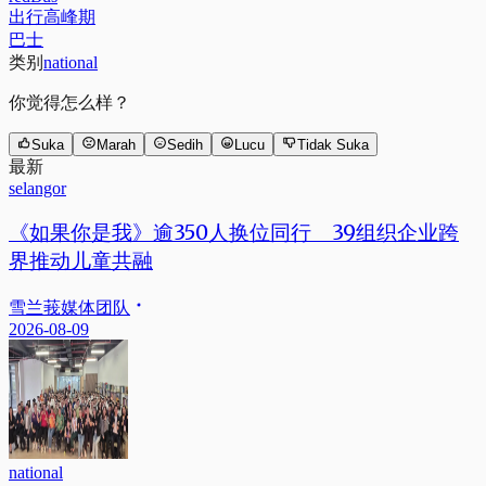
出行高峰期
巴士
类别
national
你觉得怎么样？
Suka
Marah
Sedih
Lucu
Tidak Suka
最新
selangor
《如果你是我》逾350人换位同行 39组织企业跨
界推动儿童共融
雪兰莪媒体团队
2026-08-09
national