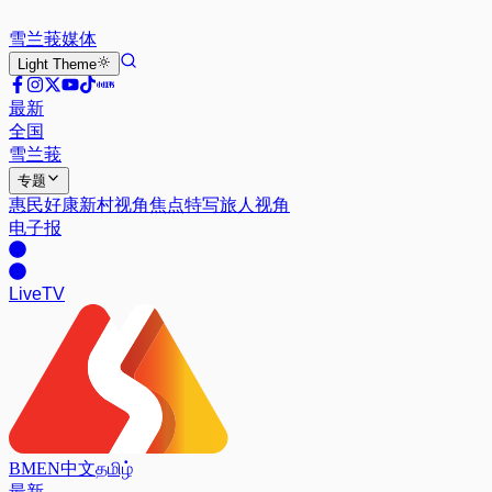
雪兰莪
媒体
Light
Theme
最新
全国
雪兰莪
专题
惠民好康
新村视角
焦点特写
旅人视角
电子报
Live
TV
BM
EN
中文
தமிழ்
最新