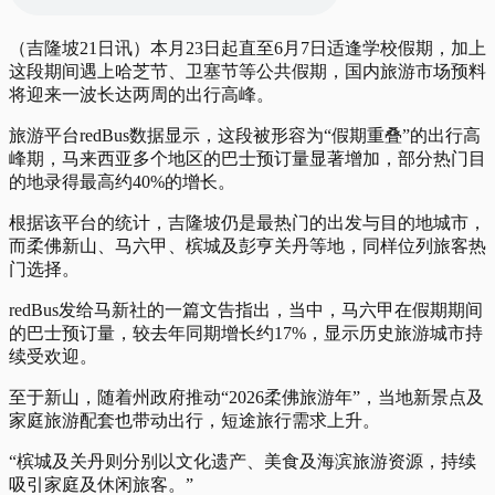
（吉隆坡21日讯）本月23日起直至6月7日适逢学校假期，加上
这段期间遇上哈芝节、卫塞节等公共假期，国内旅游市场预料
将迎来一波长达两周的出行高峰。
旅游平台redBus数据显示，这段被形容为“假期重叠”的出行高
峰期，马来西亚多个地区的巴士预订量显著增加，部分热门目
的地录得最高约40%的增长。
根据该平台的统计，吉隆坡仍是最热门的出发与目的地城市，
而柔佛新山、马六甲、槟城及彭亨关丹等地，同样位列旅客热
门选择。
redBus发给马新社的一篇文告指出，当中，马六甲在假期期间
的巴士预订量，较去年同期增长约17%，显示历史旅游城市持
续受欢迎。
至于新山，随着州政府推动“2026柔佛旅游年”，当地新景点及
家庭旅游配套也带动出行，短途旅行需求上升。
“槟城及关丹则分别以文化遗产、美食及海滨旅游资源，持续
吸引家庭及休闲旅客。”