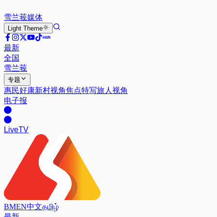
雪兰莪
媒体
Light
Theme
最新
全国
雪兰莪
专题
惠民好康
新村视角
焦点特写
旅人视角
电子报
Live
TV
BM
EN
中文
தமிழ்
最新