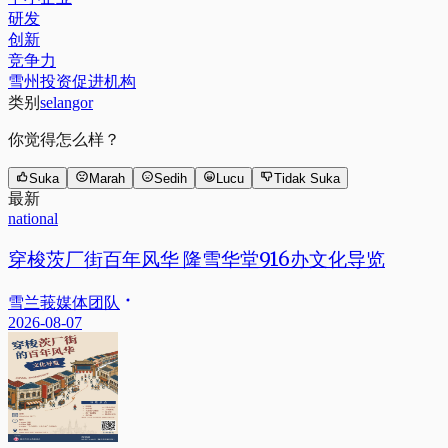
研发
创新
竞争力
雪州投资促进机构
类别
selangor
你觉得怎么样？
Suka
Marah
Sedih
Lucu
Tidak Suka
最新
national
穿梭茨厂街百年风华 隆雪华堂916办文化导览
雪兰莪媒体团队
2026-08-07