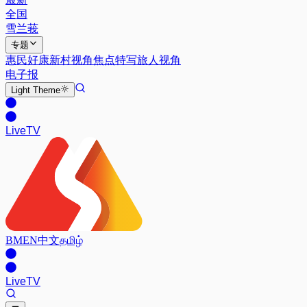
全国
雪兰莪
专题
惠民好康
新村视角
焦点特写
旅人视角
电子报
Light
Theme
Live
TV
BM
EN
中文
தமிழ்
Live
TV