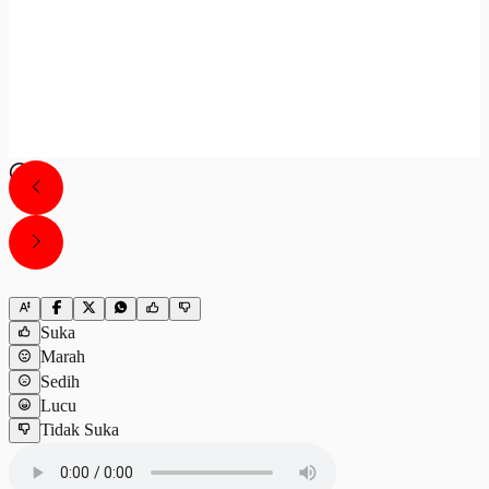
Suka
Marah
Sedih
Lucu
Tidak Suka