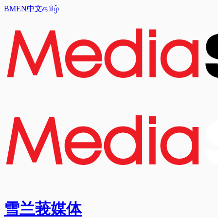
BM
EN
中文
தமிழ்
雪兰莪媒体