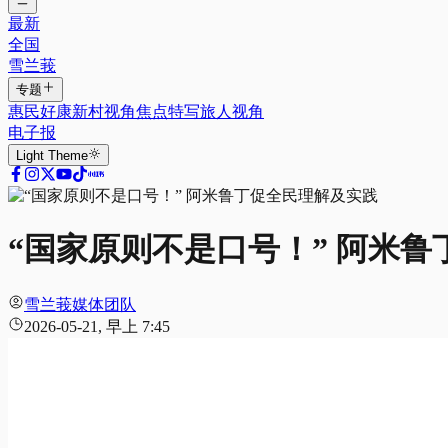
最新
全国
雪兰莪
专题
惠民好康
新村视角
焦点特写
旅人视角
电子报
Light
Theme
“国家原则不是口号！” 阿米
雪兰莪媒体团队
2026-05-21, 早上 7:45