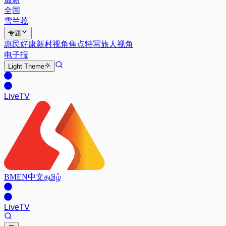
全国
雪兰莪
专题
惠民好康
新村视角
焦点特写
旅人视角
电子报
Light
Theme
Live
TV
BM
EN
中文
தமிழ்
Live
TV