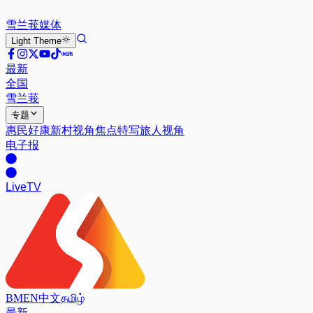
雪兰莪
媒体
Light
Theme
最新
全国
雪兰莪
专题
惠民好康
新村视角
焦点特写
旅人视角
电子报
Live
TV
BM
EN
中文
தமிழ்
最新