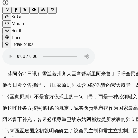
Suka
Marah
Sedih
Lucu
Tidak Suka
（莎阿南21日讯）雪兰莪州务大臣拿督斯里阿米鲁丁呼吁全
他今日发文告指出，《国家原则》蕴含国家先贤的宏大愿景，
“《国家原则》不是官方仪式上的一句口号，而是一种必须融入
他也呼吁各方按照第4条的规定，诚实负责地审视作为国家最
阿米鲁丁补充，各界必须尊重已故东姑阿都拉曼所发表的独立
“马来西亚建国之初就明确确立了议会民主制和君主立宪制。
来。”