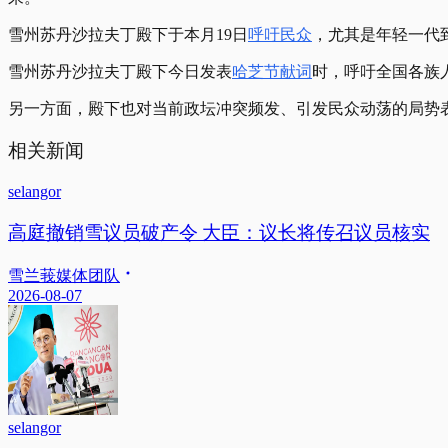
雪州苏丹沙拉夫丁殿下于本月19日
呼吁民众
，尤其是年轻一代
雪州苏丹沙拉夫丁殿下今日发表
哈芝节献词
时，呼吁全国各族
另一方面，殿下也对当前政坛冲突频发、引发民众动荡的局势
相关新闻
selangor
高庭撤销雪议员破产令 大臣：议长将传召议员核实
雪兰莪媒体团队
2026-08-07
selangor