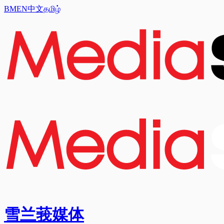
BM
EN
中文
தமிழ்
雪兰莪媒体