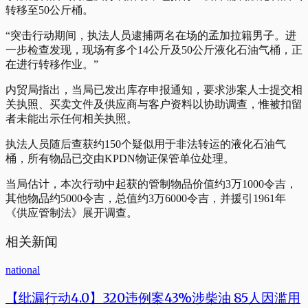
转移至50公斤桶。
“突击行动期间，执法人员逮捕两名在场的孟加拉籍男子。进
一步检查发现，现场有多个14公斤及50公斤液化石油气桶，正
在进行转移作业。”
内贸局指出，当局已发出库存申报通知，要求涉案人士提交相
关执照、买卖文件及供应商与客户资料以协助调查，惟被扣留
者未能出示任何相关执照。
执法人员随后查获约150个疑似用于非法转运的液化石油气
桶，所有物品已交由KPDN物证保管单位处理。
当局估计，本次行动中起获的管制物品价值约3万1000令吉，
其他物品约5000令吉，总值约3万6000令吉，并援引1961年
《供应管制法》展开调查。
相关新闻
national
【纰漏行动4.0】320违例案43%涉柴油 85人因滥用