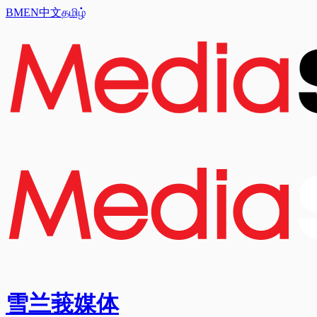
BM
EN
中文
தமிழ்
雪兰莪媒体