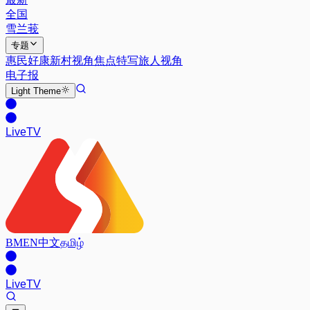
全国
雪兰莪
专题
惠民好康
新村视角
焦点特写
旅人视角
电子报
Light
Theme
Live
TV
BM
EN
中文
தமிழ்
Live
TV