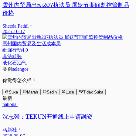
雪州内贸局出动207执法员 屠妖节期间监控管制品
价格
Sheeda Fathil
2025-10-17
雪州国内贸易及生活成本局
纰漏行动4.0
非法转装
液化石油气
类别
selangor
你觉得怎么样？
Suka
Marah
Sedih
Lucu
Tidak Suka
最新
national
沈志强：TEKUN开通线上申请融资
马新社
2026-08-07