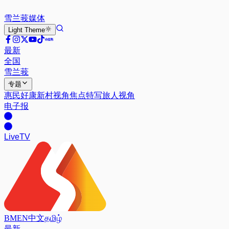
雪兰莪
媒体
Light
Theme
最新
全国
雪兰莪
专题
惠民好康
新村视角
焦点特写
旅人视角
电子报
Live
TV
BM
EN
中文
தமிழ்
最新