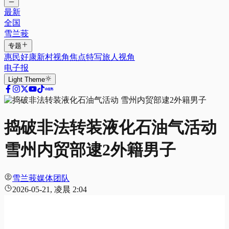
最新
全国
雪兰莪
专题
惠民好康
新村视角
焦点特写
旅人视角
电子报
Light
Theme
捣破非法转装液化石油气活动
雪州内贸部逮2外籍男子
雪兰莪媒体团队
2026-05-21, 凌晨 2:04