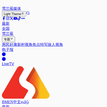
雪兰莪
媒体
Light
Theme
最新
全国
雪兰莪
专题
惠民好康
新村视角
焦点特写
旅人视角
电子报
Live
TV
BM
EN
中文
தமிழ்
最新