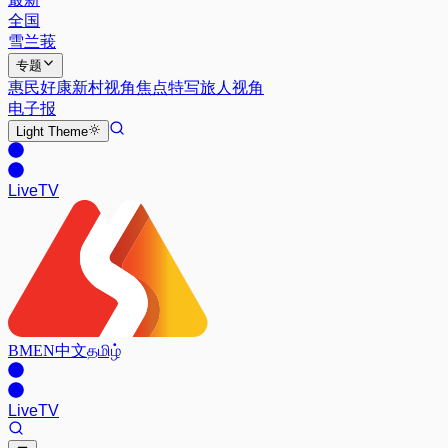
全国
雪兰莪
专题
惠民好康
新村视角
焦点特写
旅人视角
电子报
Light
Theme
Live
TV
BM
EN
中文
தமிழ்
Live
TV