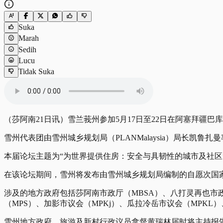
Suka
Marah
Sedih
Lucu
Tidak Suka
（莎阿南21日讯）雪兰莪州参加5月17日至22日在阿塞拜疆巴
雪州代表团由雪州城乡规划局（PLANMalaysia）局长凯
本届论坛主题为“为世界提供住房：安全与具韧性的城市及社区
在该论坛期间，雪州将发布由雪州城乡规划局编制的自愿次国家
涉及的地方政府包括莎阿南市政厅（MBSA）、八打灵再也市政
（MPS）、加影市议会（MPKj）、瓜拉冷岳市议会（MPKL
雪州地方政府、旅游及新村行政议员拿督黄瑞林届时将主持报