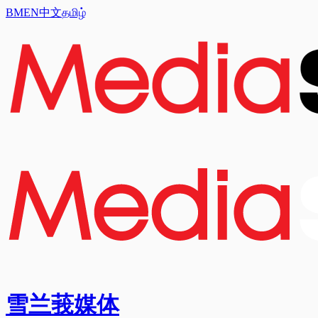
BM
EN
中文
தமிழ்
雪兰莪媒体