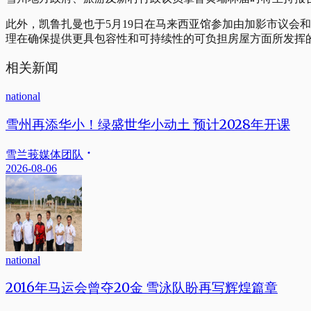
此外，凯鲁扎曼也于5月19日在马来西亚馆参加由加影市议会
理在确保提供更具包容性和可持续性的可负担房屋方面所发挥
相关新闻
national
雪州再添华小！绿盛世华小动土 预计2028年开课
雪兰莪媒体团队
2026-08-06
national
2016年马运会曾夺20金 雪泳队盼再写辉煌篇章