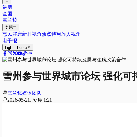
最新
全国
雪兰莪
专题
惠民好康
新村视角
焦点特写
旅人视角
电子报
Light
Theme
雪州参与世界城市论坛 强化可
雪兰莪媒体团队
2026-05-21, 凌晨 1:21