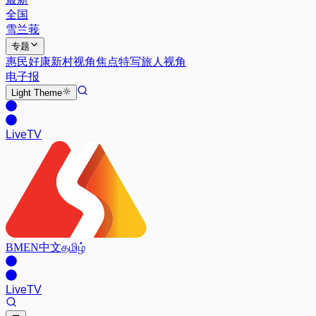
全国
雪兰莪
专题
惠民好康
新村视角
焦点特写
旅人视角
电子报
Light
Theme
Live
TV
BM
EN
中文
தமிழ்
Live
TV