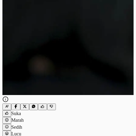
Suka
Marah
Sedih
Lucu