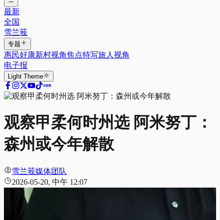
最新
全国
雪兰莪
专题
惠民好康
新村视角
焦点特写
旅人视角
电子报
Light
Theme
观察甲柔何时州选 阿米努丁：
森州或今年解散
雪兰莪媒体团队
2026-05-20, 中午 12:07