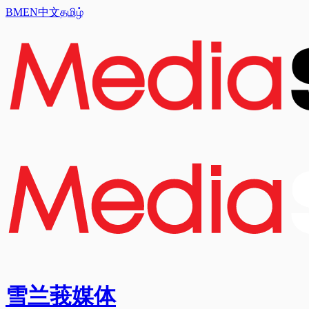
BM
EN
中文
தமிழ்
雪兰莪媒体