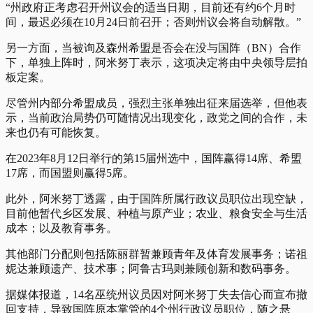
“州政府正考虑召开州议会的适当日期，目前还有约6个月时
间，最迟必须在10月24日前召开；否则州议会将自动解散。”
另一方面，当被询及森州希盟是否会在没与国阵（BN）合作
下，单独上阵时，阿米努丁表示，这项决定将由中央领导层拍
板定案。
尽管州内部分希盟成员，强烈主张单独出征来届选举，但他表
示，当前政治局势仍可随情况出现变化，政党之间的合作，未
来也仍有可能恢复。
在2023年8月12日举行的第15届州选中，国阵赢得14席、希盟
17席，而国盟则赢得5席。
此外，阿米努丁透露，由于国阵所属行政议员职位出现空缺，
目前他暂代乡区发展、种植与原产业；农业、粮食安全与生活
成本；以及教育事务。
其他部门分配则包括陈丽群暂兼顾青年及体育发展事务；诺祖
妮达兼顾遗产、技术事；阿鲁古玛则兼顾创新和数码事务。
据媒体报道，14名巫统州议员因对阿米努丁失去信心而宣布撤
回支持，导致国阵原本掌管的4个州行政议员职位，随之悬