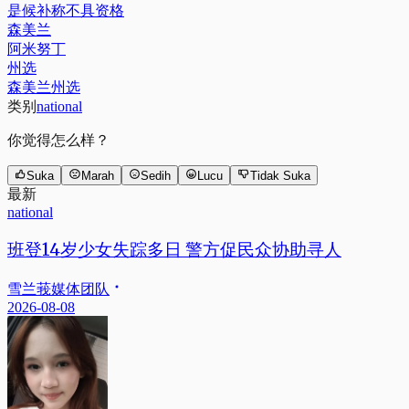
森美兰
阿米努丁
州选
森美兰州选
类别
national
你觉得怎么样？
Suka
Marah
Sedih
Lucu
Tidak Suka
最新
national
班登14岁少女失踪多日 警方促民众协助寻人
雪兰莪媒体团队
2026-08-08