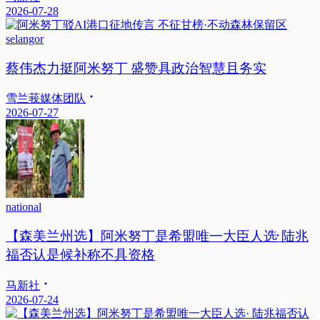
2026-07-28
selangor
蔡伟杰力挺阿米努丁 盛赞具政治智慧且务实
雪兰莪媒体团队
2026-07-27
national
【森美兰州选】阿米努丁是希盟唯一大臣人选· 陆兆
福否认是候补称不具资格
马新社
2026-07-24