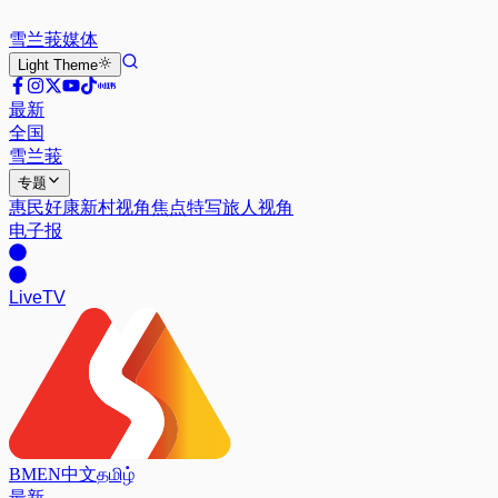
雪兰莪
媒体
Light
Theme
最新
全国
雪兰莪
专题
惠民好康
新村视角
焦点特写
旅人视角
电子报
Live
TV
BM
EN
中文
தமிழ்
最新