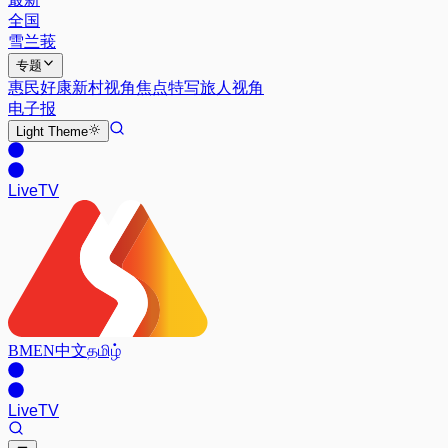
全国
雪兰莪
专题
惠民好康
新村视角
焦点特写
旅人视角
电子报
Light
Theme
Live
TV
BM
EN
中文
தமிழ்
Live
TV