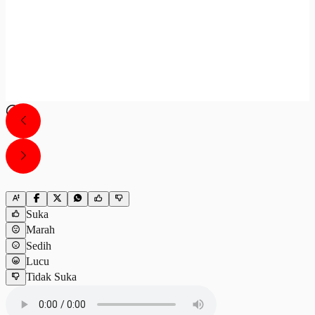
Suka
Marah
Sedih
Lucu
Tidak Suka