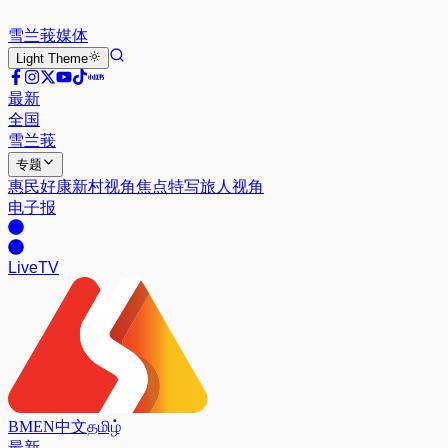
雪兰莪
媒体
Light
Theme
最新
全国
雪兰莪
专题
惠民好康
新村视角
焦点特写
旅人视角
电子报
Live
TV
BM
EN
中文
தமிழ்
最新