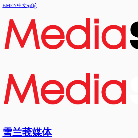
BM
EN
中文
தமிழ்
雪兰莪媒体