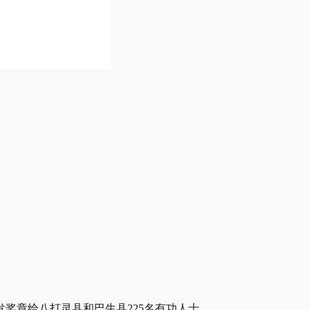
发奖章给八打灵县和巴生县225名有功人士。