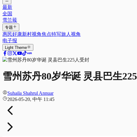
最新
全国
雪兰莪
专题
惠民好康
新村视角
焦点特写
旅人视角
电子报
Light
Theme
雪州苏丹80岁华诞 灵县巴生22
Suhaila Shahrul Annuar
2026-05-20, 中午 11:45