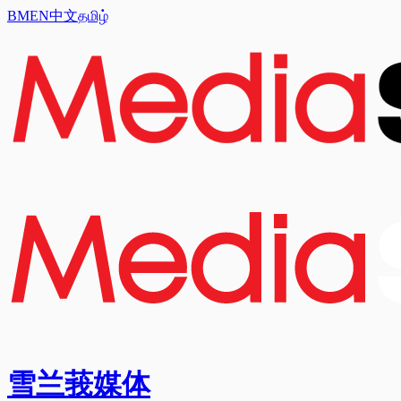
BM
EN
中文
தமிழ்
雪兰莪媒体