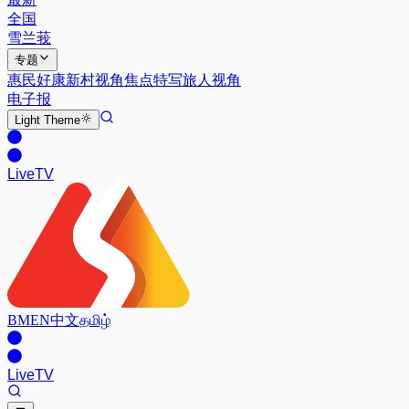
全国
雪兰莪
专题
惠民好康
新村视角
焦点特写
旅人视角
电子报
Light
Theme
Live
TV
BM
EN
中文
தமிழ்
Live
TV