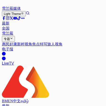
雪兰莪
媒体
Light
Theme
最新
全国
雪兰莪
专题
惠民好康
新村视角
焦点特写
旅人视角
电子报
Live
TV
BM
EN
中文
தமிழ்
最新