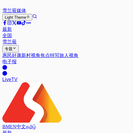
雪兰莪
媒体
Light
Theme
最新
全国
雪兰莪
专题
惠民好康
新村视角
焦点特写
旅人视角
电子报
Live
TV
BM
EN
中文
தமிழ்
最新