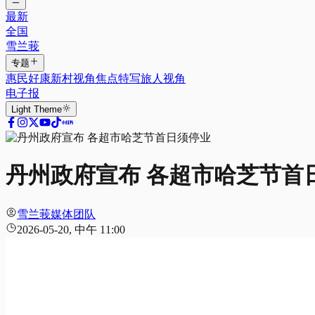
最新
全国
雪兰莪
专题
惠民好康
新村视角
焦点特写
旅人视角
电子报
Light
Theme
丹州政府宣布 各超市哈芝节首
雪兰莪媒体团队
2026-05-20, 中午 11:00