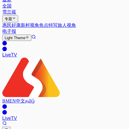
全国
雪兰莪
专题
惠民好康
新村视角
焦点特写
旅人视角
电子报
Light
Theme
Live
TV
BM
EN
中文
தமிழ்
Live
TV