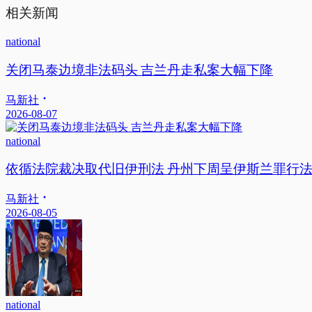
相关新闻
national
关闭马泰边境非法码头 吉兰丹走私案大幅下降
马新社
2026-08-07
national
依循法院裁决取代旧伊刑法 丹州下周呈伊斯兰罪行
马新社
2026-08-05
national