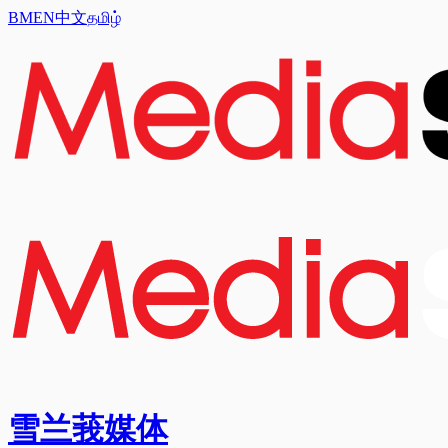
BM
EN
中文
தமிழ்
雪兰莪媒体