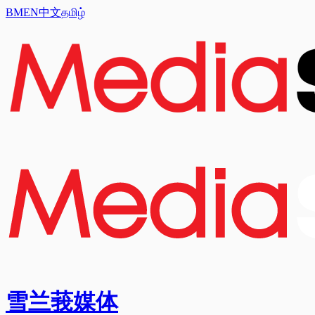
BM
EN
中文
தமிழ்
雪兰莪媒体