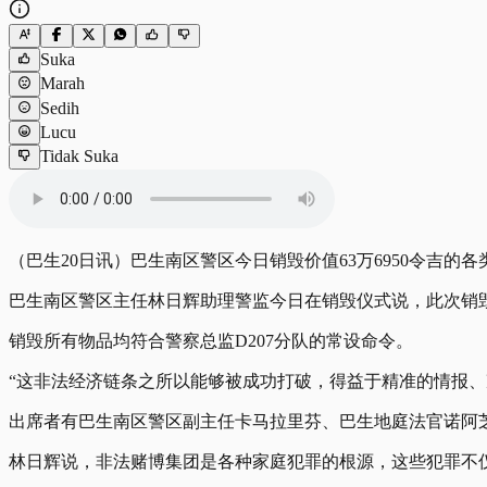
Suka
Marah
Sedih
Lucu
Tidak Suka
（巴生20日讯）巴生南区警区今日销毁价值63万6950令吉
巴生南区警区主任林日辉助理警监今日在销毁仪式说，此次销毁的证
销毁所有物品均符合警察总监D207分队的常设命令。
“这非法经济链条之所以能够被成功打破，得益于精准的情报、
出席者有巴生南区警区副主任卡马拉里芬、巴生地庭法官诺阿
林日辉说，非法赌博集团是各种家庭犯罪的根源，这些犯罪不