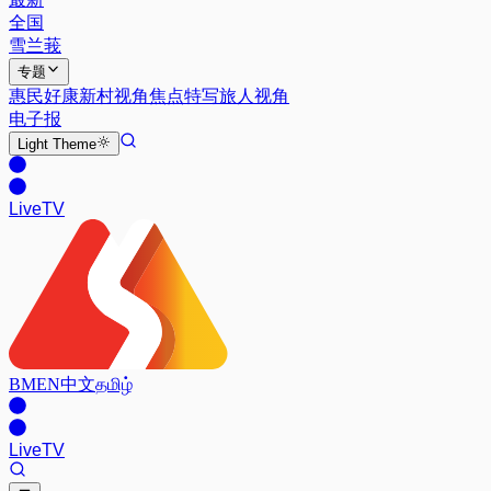
全国
雪兰莪
专题
惠民好康
新村视角
焦点特写
旅人视角
电子报
Light
Theme
Live
TV
BM
EN
中文
தமிழ்
Live
TV