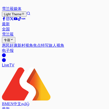
雪兰莪
媒体
Light
Theme
最新
全国
雪兰莪
专题
惠民好康
新村视角
焦点特写
旅人视角
电子报
Live
TV
BM
EN
中文
தமிழ்
最新