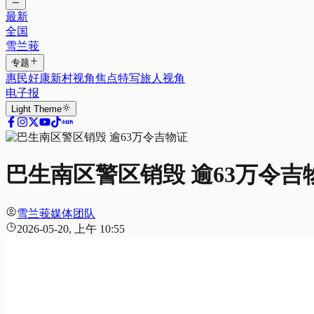
最新
全国
雪兰莪
专题
惠民好康
新村视角
焦点特写
旅人视角
电子报
Light
Theme
巴生南区警区销毁 逾63万令吉
雪兰莪媒体团队
2026-05-20, 上午 10:55