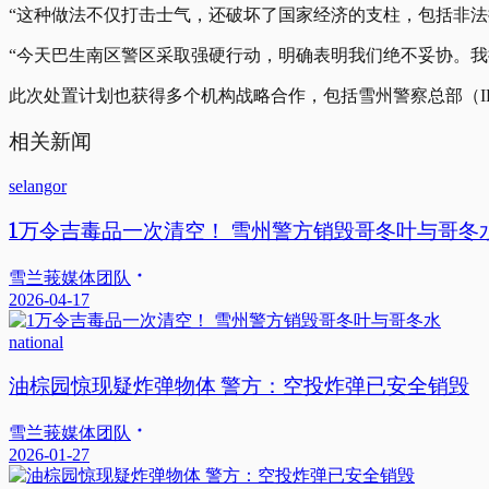
“这种做法不仅打击士气，还破坏了国家经济的支柱，包括非法
“今天巴生南区警区采取强硬行动，明确表明我们绝不妥协。我
此次处置计划也获得多个机构战略合作，包括雪州警察总部（I
相关新闻
selangor
1万令吉毒品一次清空！ 雪州警方销毁哥冬叶与哥冬
雪兰莪媒体团队
2026-04-17
national
油棕园惊现疑炸弹物体 警方：空投炸弹已安全销毁
雪兰莪媒体团队
2026-01-27