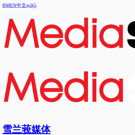
BM
EN
中文
தமிழ்
雪兰莪媒体