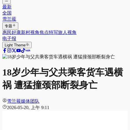
最新
全国
雪兰莪
专题
惠民好康
新村视角
焦点特写
旅人视角
电子报
Light
Theme
18岁少年与父共乘客货车遇横
祸 遭猛撞颈部断裂身亡
雪兰莪媒体团队
2026-05-20, 上午 9:11