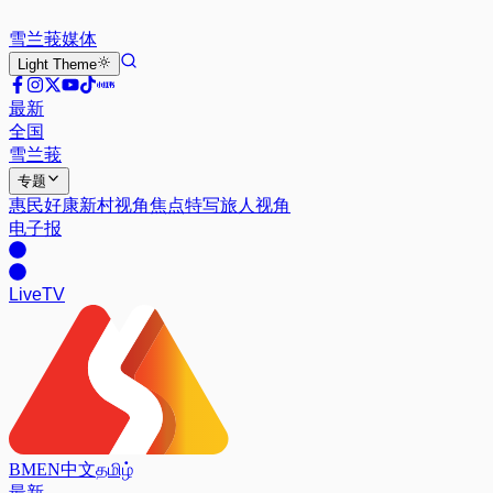
雪兰莪
媒体
Light
Theme
最新
全国
雪兰莪
专题
惠民好康
新村视角
焦点特写
旅人视角
电子报
Live
TV
BM
EN
中文
தமிழ்
最新