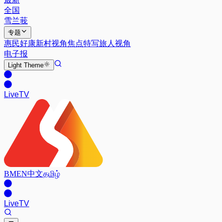
全国
雪兰莪
专题
惠民好康
新村视角
焦点特写
旅人视角
电子报
Light
Theme
Live
TV
BM
EN
中文
தமிழ்
Live
TV