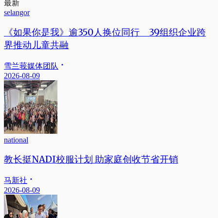
最新
selangor
《如果你是我》逾350人换位同行 39组织企业跨
界推动儿童共融
雪兰莪媒体团队
2026-08-09
national
教长挺NADI校服计划 助家庭创收节省开销
马新社
2026-08-09