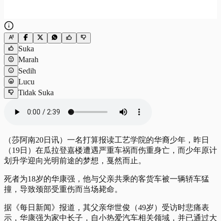
Suka
Marah
Sedih
Lucu
Tidak Suka
（莎阿南20日讯）一名打算报读工艺学院的华裔少年，昨日
（19日）在瓜拉登嘉楼遭遇严重车祸而伤重身亡，而少年原计
划升学迎向光明前途的梦想，戛然而止。
死者为18岁的华康强，他与父亲共乘的客货车被一辆轿车猛
撞，导致颈部受重伤而当场毙命。
据《每日新闻》报道，其父亲华世俊（49岁）受访时悲痛表
示，华康强为家中长子，自小热爱汽车相关领域，并已通过大