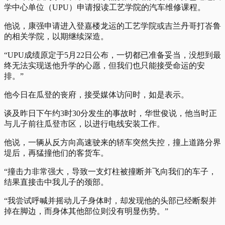
学中心单位（UPU）申请报读工艺学院的汽车维修课程。
他说，康强申请进入登嘉楼龙运的工艺学院或吉兰丹哥打峇鲁
的相关学院，以期继续深造。
“UPU成绩原定于5月22日公布，一切都已准备妥当，没想到最
终无法实现送他升学的心愿，但我们也只能接受命运的安
排。”
他今日在瓜登的丧府，接受媒体访问时，如是表示。
谈及昨日下午约3时30分发生的事故时，华世俊说，他当时正
与儿子前往瓜登市区，以进行电线安装工作。
他说，一辆从反方向高速驶来的轿车突然失控，撞上道路分界
堤后，再猛撞他们的客货车。
“撞击力非常强大，导致一支灯柱被撞断并飞向我们的车子，
结果直接击中我儿子的颈部。
“我尝试呼喊并摇动儿子身体时，却发现他的头部已经断裂并
掉在脚边，而身体其他部位则没有明显伤势。”