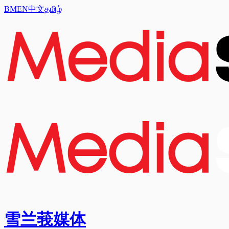
BM
EN
中文
தமிழ்
雪兰莪媒体