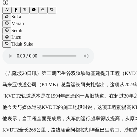
Suka
Marah
Sedih
Lucu
Tidak Suka
（吉隆坡20日讯）第二期巴生谷双轨铁道基建提升工程（KVDT
马来亚铁道公司（KTMB）总营运长阿夫扎指出，这项从20
“KVDT2轨道原本是在1994年建造的一条旧轨道。在超过3
他今天与媒体巡视KVDT2的施工地段时说，这项工程能提高
他表示，当工程全面完成后，火车的运行频率得以提高，从原本
KVDT2全长265公里，路线涵盖阿都拉胡坤至巴生港口、沙