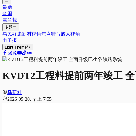
最新
全国
雪兰莪
专题
惠民好康
新村视角
焦点特写
旅人视角
电子报
Light
Theme
KVDT2工程料提前两年竣工 
马新社
2026-05-20, 早上 7:55