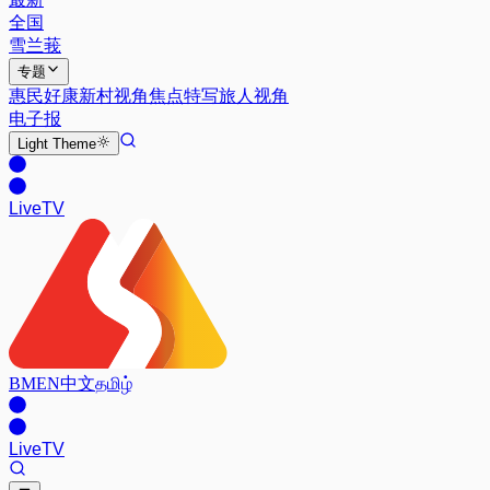
全国
雪兰莪
专题
惠民好康
新村视角
焦点特写
旅人视角
电子报
Light
Theme
Live
TV
BM
EN
中文
தமிழ்
Live
TV