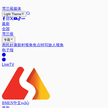
雪兰莪
媒体
Light
Theme
最新
全国
雪兰莪
专题
惠民好康
新村视角
焦点特写
旅人视角
电子报
Live
TV
BM
EN
中文
தமிழ்
最新