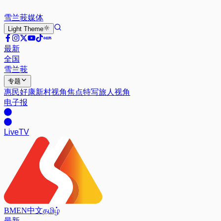
雪兰莪
媒体
Light
Theme
最新
全国
雪兰莪
专题
惠民好康
新村视角
焦点特写
旅人视角
电子报
Live
TV
BM
EN
中文
தமிழ்
最新