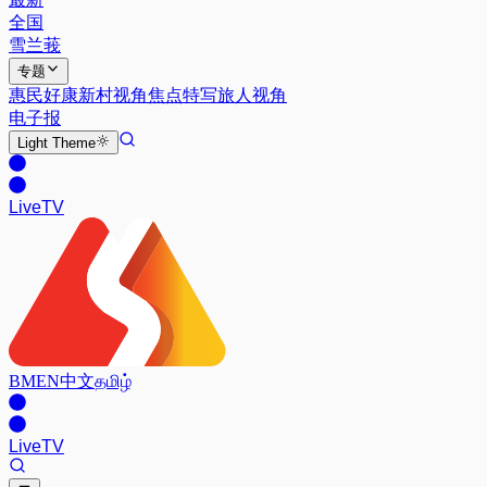
全国
雪兰莪
专题
惠民好康
新村视角
焦点特写
旅人视角
电子报
Light
Theme
Live
TV
BM
EN
中文
தமிழ்
Live
TV