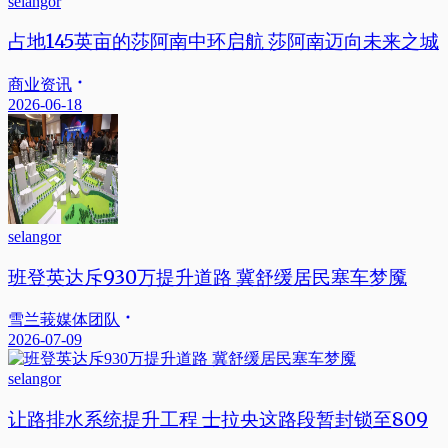
selangor
占地145英亩的莎阿南中环启航 莎阿南迈向未来之城
商业资讯
2026-06-18
selangor
班登英达斥930万提升道路 冀舒缓居民塞车梦魇
雪兰莪媒体团队
2026-07-09
selangor
让路排水系统提升工程 士拉央这路段暂封锁至809