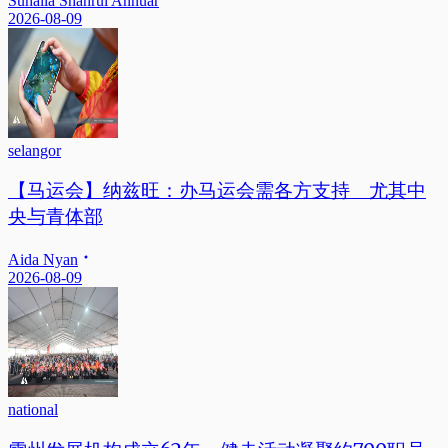
Suhaila Shahrul Annuar
2026-08-09
selangor
【马运会】纳兹旺：办马运会需各方支持 尤其中
央与青体部
Aida Nyan
2026-08-09
national