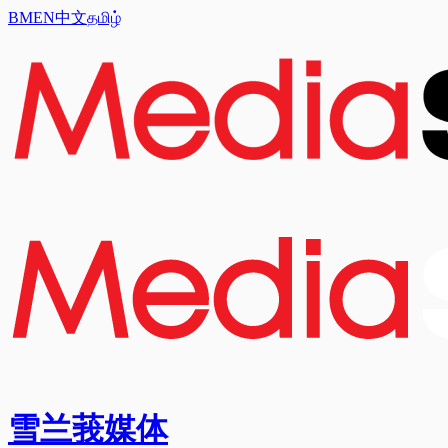
BM
EN
中文
தமிழ்
雪兰莪媒体