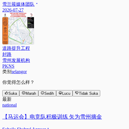
雪兰莪媒体团队
2026-07-27
道路提升工程
封路
雪州发展机构
PKNS
类别
selangor
你觉得怎么样？
Suka
Marah
Sedih
Lucu
Tidak Suka
最新
national
【马运会】电竞队积极训练 矢为雪州摘金