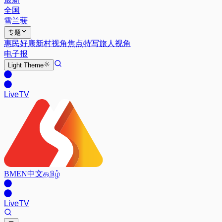
全国
雪兰莪
专题
惠民好康
新村视角
焦点特写
旅人视角
电子报
Light
Theme
Live
TV
BM
EN
中文
தமிழ்
Live
TV