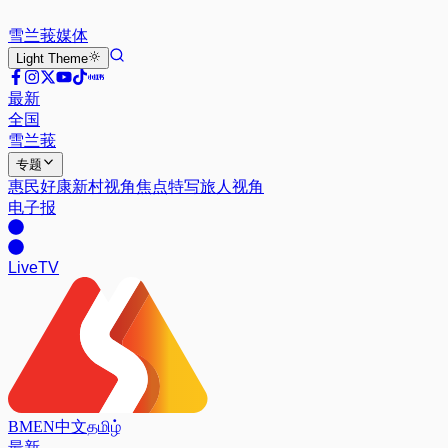
雪兰莪
媒体
Light
Theme
最新
全国
雪兰莪
专题
惠民好康
新村视角
焦点特写
旅人视角
电子报
Live
TV
BM
EN
中文
தமிழ்
最新