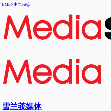
BM
EN
中文
தமிழ்
雪兰莪媒体