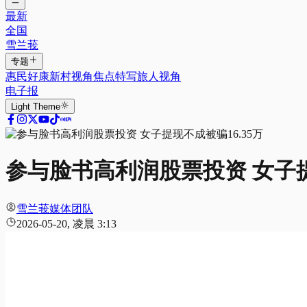
最新
全国
雪兰莪
专题
惠民好康
新村视角
焦点特写
旅人视角
电子报
Light
Theme
参与脸书高利润股票投资 女子提
雪兰莪媒体团队
2026-05-20, 凌晨 3:13