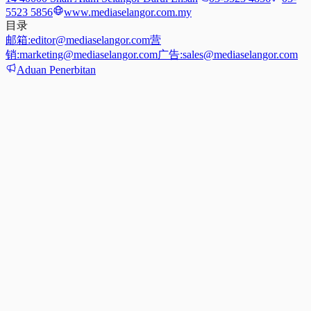
5523 5856
www.mediaselangor.com.my
目录
邮箱:
editor@mediaselangor.com
营
销:
marketing@mediaselangor.com
广告:
sales@mediaselangor.com
Aduan Penerbitan