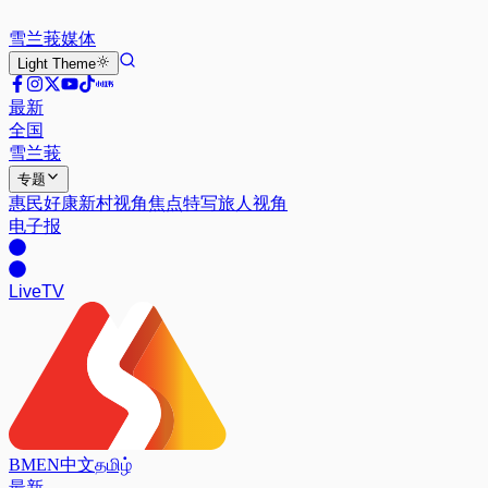
雪兰莪
媒体
Light
Theme
最新
全国
雪兰莪
专题
惠民好康
新村视角
焦点特写
旅人视角
电子报
Live
TV
BM
EN
中文
தமிழ்
最新