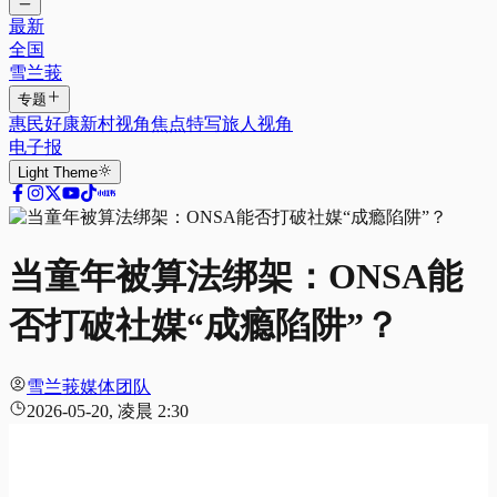
最新
全国
雪兰莪
专题
惠民好康
新村视角
焦点特写
旅人视角
电子报
Light
Theme
当童年被算法绑架：ONSA能
否打破社媒“成瘾陷阱”？
雪兰莪媒体团队
2026-05-20, 凌晨 2:30