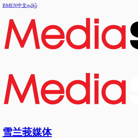
BM
EN
中文
தமிழ்
雪兰莪媒体