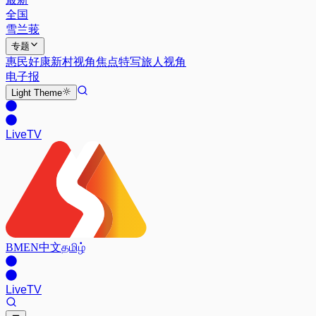
全国
雪兰莪
专题
惠民好康
新村视角
焦点特写
旅人视角
电子报
Light
Theme
Live
TV
BM
EN
中文
தமிழ்
Live
TV