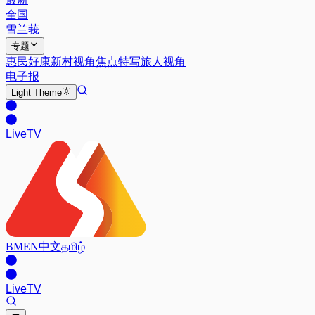
全国
雪兰莪
专题
惠民好康
新村视角
焦点特写
旅人视角
电子报
Light
Theme
Live
TV
BM
EN
中文
தமிழ்
Live
TV