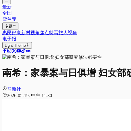
最新
全国
雪兰莪
专题
惠民好康
新村视角
焦点特写
旅人视角
电子报
Light
Theme
南希：家暴案与日俱增 妇女部
马新社
2026-05-19, 中午 11:30