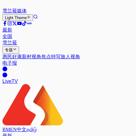
雪兰莪
媒体
Light
Theme
最新
全国
雪兰莪
专题
惠民好康
新村视角
焦点特写
旅人视角
电子报
Live
TV
BM
EN
中文
தமிழ்
最新