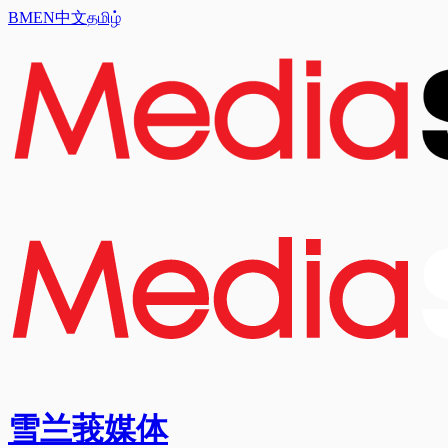
BM
EN
中文
தமிழ்
雪兰莪媒体