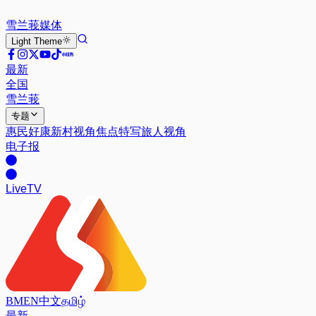
雪兰莪
媒体
Light
Theme
最新
全国
雪兰莪
专题
惠民好康
新村视角
焦点特写
旅人视角
电子报
Live
TV
BM
EN
中文
தமிழ்
最新