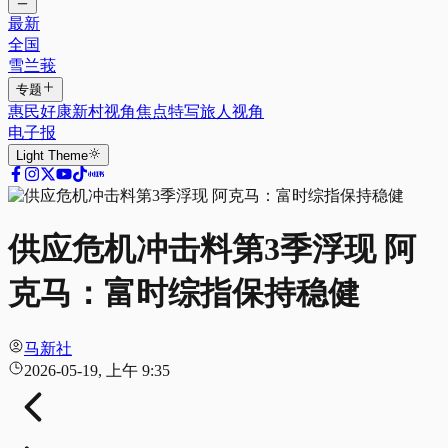
最新
全国
雪兰莪
专题
惠民好康
新村视角
焦点特写
旅人视角
电子报
Light
Theme
供应危机冲击料第3季浮现 阿
克马：富时综指保持稳健
马新社
2026-05-19, 上午 9:35