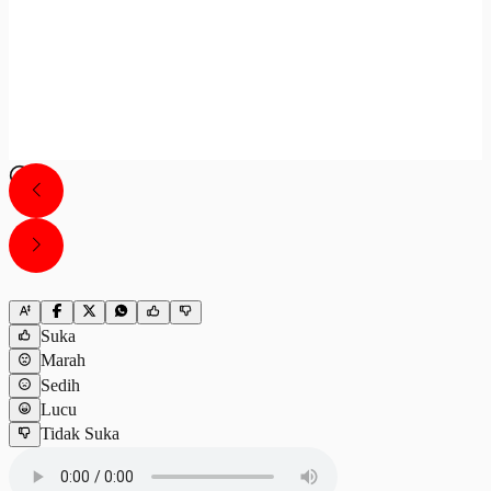
Suka
Marah
Sedih
Lucu
Tidak Suka