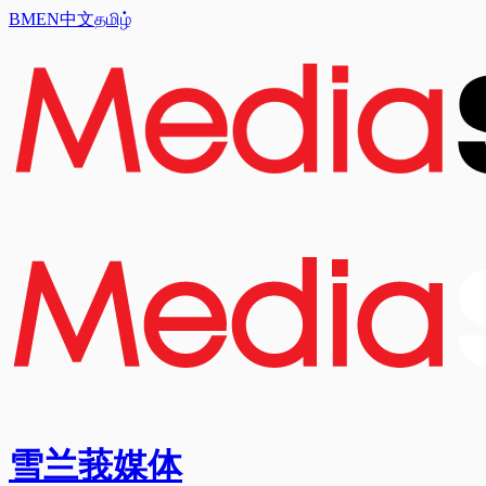
BM
EN
中文
தமிழ்
雪兰莪媒体