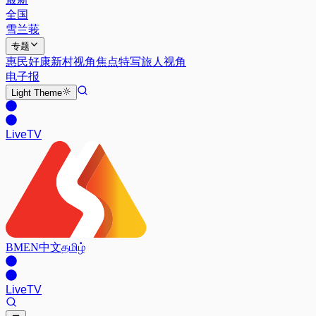
全国
雪兰莪
专题
惠民好康
新村视角
焦点特写
旅人视角
电子报
Light
Theme
Live
TV
BM
EN
中文
தமிழ்
Live
TV