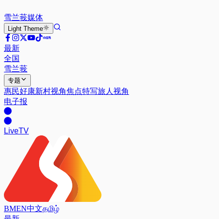
雪兰莪
媒体
Light
Theme
最新
全国
雪兰莪
专题
惠民好康
新村视角
焦点特写
旅人视角
电子报
Live
TV
BM
EN
中文
தமிழ்
最新