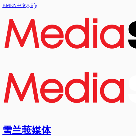
BM
EN
中文
தமிழ்
雪兰莪媒体