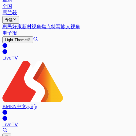
全国
雪兰莪
专题
惠民好康
新村视角
焦点特写
旅人视角
电子报
Light
Theme
Live
TV
BM
EN
中文
தமிழ்
Live
TV