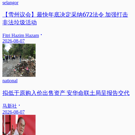
selangor
【雪州议会】最快年底决定采纳672法令 加强打击
非法垃圾活动
Fitri Hazim Hazam
2026-08-07
national
拟低于原购入价出售资产 安华命联土局呈报告交代
马新社
2026-08-07