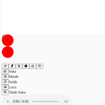
Suka
Marah
Sedih
Lucu
Tidak Suka