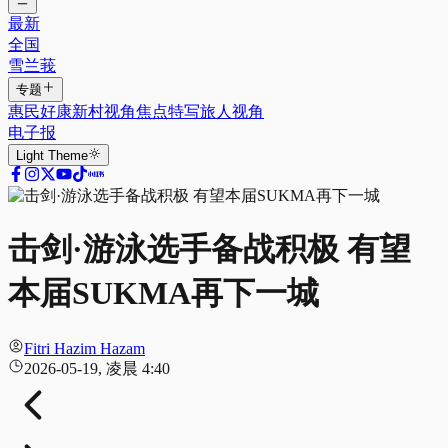
最新
全国
雪兰莪
专题
惠民好康
新村视角
焦点特写
旅人视角
电子报
Light
Theme
击剑·游泳选手备战积极 有望
本届SUKMA再下一城
Fitri Hazim Hazam
2026-05-19, 凌晨 4:40