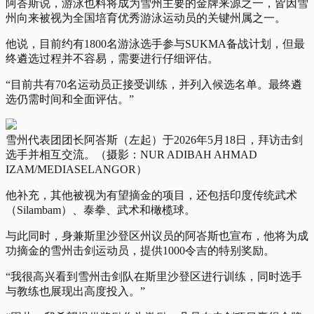
阿峇斯说，游泳也料将成为雪州主要的金牌来源之一，皆因雪
州向来被视为全国培育优秀游泳运动员的关键州属之一。
他说，目前约有1800名游泳选手参与SUKMA备战计划，但最
终遴选过程并不容易，需要进行仔细评估。
“目前共有70名运动员正接受训练，并列入候选名单。最终遴
选仍需时间和全面评估。”
雪州代表团团长阿峇斯（左起）于2026年5月18日，拜访击剑
选手并相互交流。（摄影：NUR ADIBAH AHMAD
IZAM/MEDIASELANGOR）
他补充，其他被视为有望摘金的项目，还包括印度传统武术
（Silambam）、泰拳、武术和橄榄球。
与此同时，身兼斯里沙登区州议员的阿峇斯也宣布，他将为成
功摘金的雪州击剑运动员，提供1000令吉的特别奖励。
“我很高兴看到雪州击剑队在斯里沙登区进行训练，同时选手
与教练也展现出高度投入。”