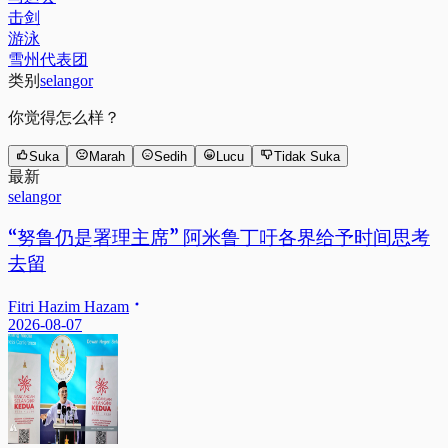
击剑
游泳
雪州代表团
类别
selangor
你觉得怎么样？
Suka
Marah
Sedih
Lucu
Tidak Suka
最新
selangor
“努鲁仍是署理主席” 阿米鲁丁吁各界给予时间思考
去留
Fitri Hazim Hazam
2026-08-07