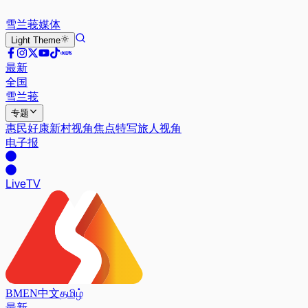
雪兰莪
媒体
Light
Theme
最新
全国
雪兰莪
专题
惠民好康
新村视角
焦点特写
旅人视角
电子报
Live
TV
BM
EN
中文
தமிழ்
最新