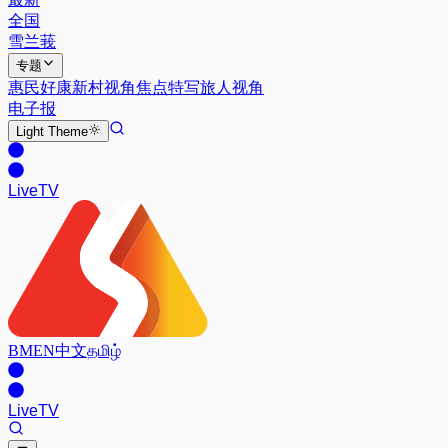
全国
雪兰莪
专题
惠民好康
新村视角
焦点特写
旅人视角
电子报
Light
Theme
Live
TV
BM
EN
中文
தமிழ்
Live
TV