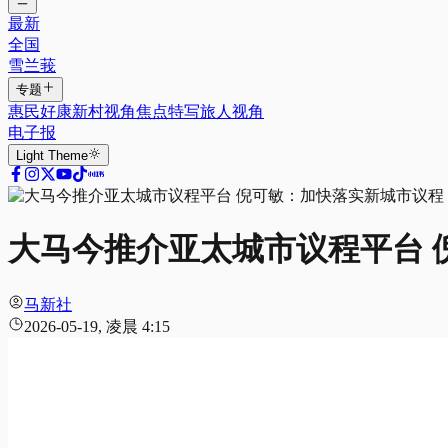
最新
全国
雪兰莪
专题
惠民好康
新村视角
焦点特写
旅人视角
电子报
Light
Theme
大马今推介亚太城市议程平台 
马新社
2026-05-19, 凌晨 4:15