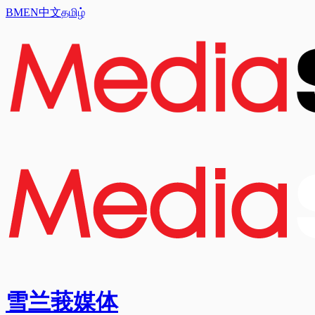
BM
EN
中文
தமிழ்
雪兰莪媒体