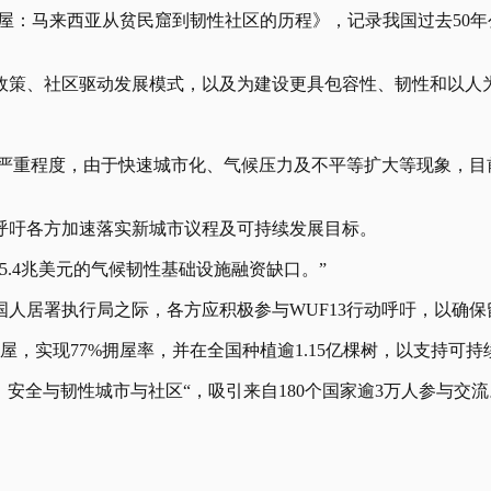
人提供房屋：马来西亚从贫民窟到韧性社区的历程》，记录我国过去5
政策、社区驱动发展模式，以及为建设更具包容性、韧性和以人
的严重程度，由于快速城市化、气候压力及不平等扩大等现象，目
呼吁各方加速落实新城市议程及可持续发展目标。
5.4兆美元的气候韧性基础设施融资缺口。”
人居署执行局之际，各方应积极参与WUF13行动呼吁，以确
屋，实现77%拥屋率，并在全国种植逾1.15亿棵树，以支持可
界：安全与韧性城市与社区“，吸引来自180个国家逾3万人参与交