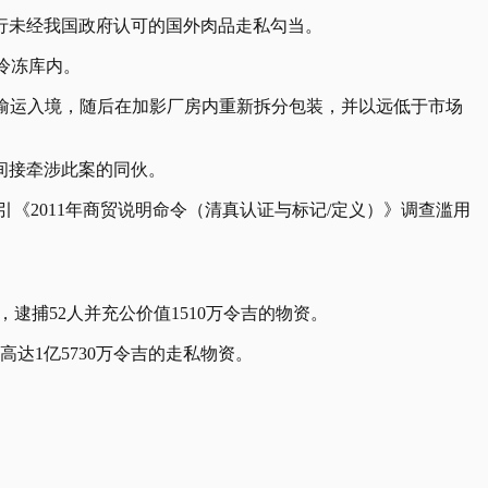
行未经我国政府认可的国外肉品走私勾当。
冷冻库内。
验的肉类偷运入境，随后在加影厂房内重新拆分包装，并以远低于市场
间接牵涉此案的同伙。
引《2011年商贸说明命令（清真认证与标记/定义）》调查滥用
，逮捕52人并充公价值1510万令吉的物资。
达1亿5730万令吉的走私物资。