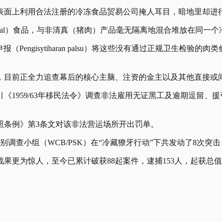
表面上利用合法注册的冷冻食品贸易公司掩人耳目，暗地里却进
lal）食品，与非清真（猪肉）产品毫无隔离地混合堆放在同一个
Pengisytiharan palsu）将这些没有通过正规卫生检
，目前正全力追查幕后的核心主脑、注资的金主以及其他直接或
1959/63年移民法令》调查非法雇用无证黑工及逾期逗留、援
照条例》第3条文对该非法营运场所开出罚单。
调查小组（WCB/PSK）在“冷藏獠牙行动”下共发动了8次突击
更为惊人，至今已累计破获88起案件，逮捕153人，起获总值高