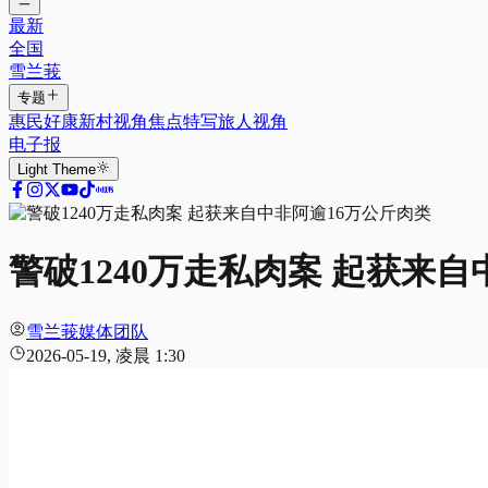
最新
全国
雪兰莪
专题
惠民好康
新村视角
焦点特写
旅人视角
电子报
Light
Theme
警破1240万走私肉案 起获来
雪兰莪媒体团队
2026-05-19, 凌晨 1:30