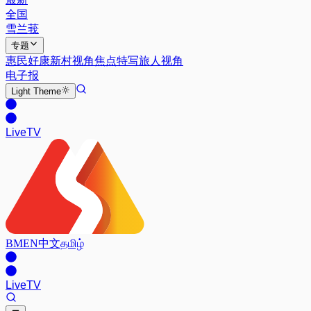
全国
雪兰莪
专题
惠民好康
新村视角
焦点特写
旅人视角
电子报
Light
Theme
Live
TV
BM
EN
中文
தமிழ்
Live
TV