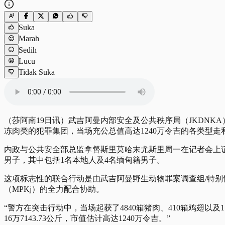
Suka
Marah
Sedih
Lucu
Tidak Suka
（莎阿南19日讯）武吉阿曼内部安全及公共秩序局（JKDNKA）上
冻肉类的犯罪集团，当场充公总值高达1240万令吉的各类型走
内政与公共安全部总监拿督斯里莫哈末尤斯里周一在记者会上证实
男子，其中包括1名本地人及4名缅甸籍男子。
这项标志性的联合行动是由武吉阿曼野生动物罪案调查组/特别情
（MPKj）的全力配合协助。
“警方在突击行动中，当场起获了4840箱猪肉、410箱鸡翅
16万7143.73公斤，市值估计高达1240万令吉。”