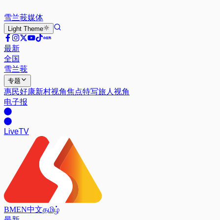
雪兰莪
媒体
Light
Theme
最新
全国
雪兰莪
专题
惠民好康
新村视角
焦点特写
旅人视角
电子报
Live
TV
BM
EN
中文
தமிழ்
最新