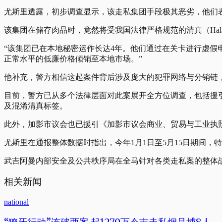
尤斯里透露，初步调查显示，该走私集团手段极其恶劣，他们
该集团在储存肉品时，竟然将受我国法律严格规范的清真（Ha
“该集团已在本地秘密运作长达4年。他们通过在关卡进行虚假申报（
正常水平的低廉价格倾销至本地市场。”
他补充，警方相信这起案件背后涉及庞大的犯罪网络与分销链
目前，警方已从多个法律层面对此案展开全方位调查，包括援引《
及混淆清真标签。
此外，加影市议会也已援引《加影市议会商业、贸易与工业执
尤斯里在通报整体数据时指出，今年1月1日至5月15日期间，特别
武吉阿曼内部安全及公共秩序局在全马针对各类走私案的整体战果
相关新闻
national