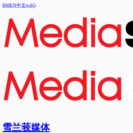
BM
EN
中文
தமிழ்
雪兰莪媒体