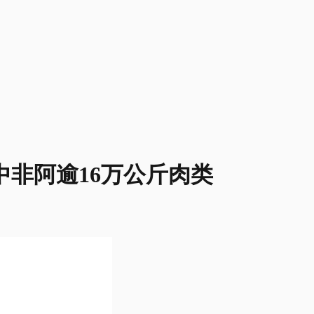
自中非阿逾16万公斤肉类