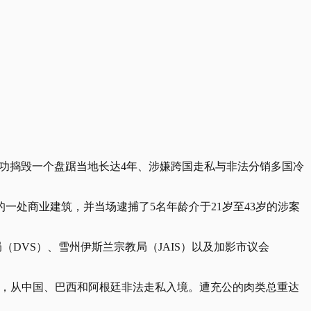
er），成功捣毁一个盘踞当地长达4年、涉嫌跨国走私与非法分销多国冷
一处商业建筑，并当场逮捕了5名年龄介于21岁至43岁的涉案
（DVS）、雪州伊斯兰宗教局（JAIS）以及加影市议会
证下，从中国、巴西和阿根廷非法走私入境。遭充公的肉类总重达