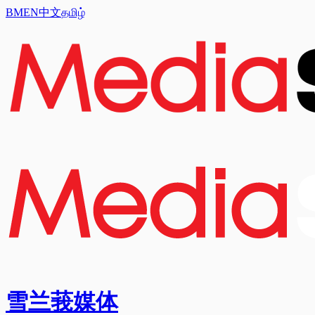
BM
EN
中文
தமிழ்
雪兰莪媒体