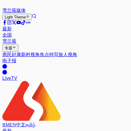
雪兰莪
媒体
Light
Theme
最新
全国
雪兰莪
专题
惠民好康
新村视角
焦点特写
旅人视角
电子报
Live
TV
BM
EN
中文
தமிழ்
最新