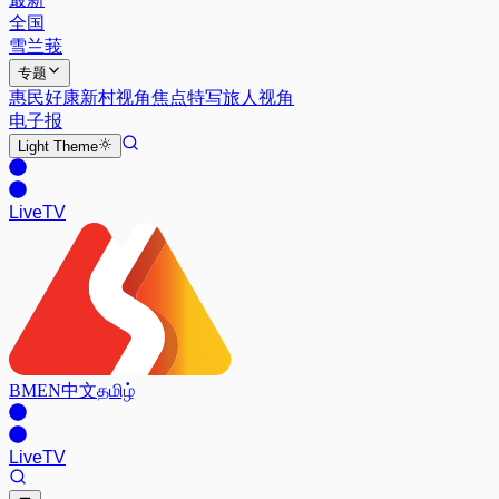
全国
雪兰莪
专题
惠民好康
新村视角
焦点特写
旅人视角
电子报
Light
Theme
Live
TV
BM
EN
中文
தமிழ்
Live
TV