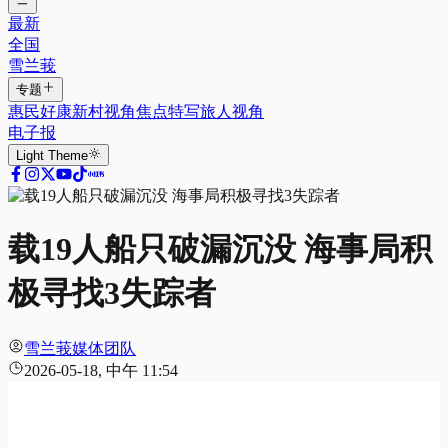
最新
全国
雪兰莪
专题
惠民好康
新村视角
焦点特写
旅人视角
电子报
Light
Theme
载19人船只破漏沉没 海事局积
极寻找3失踪者
雪兰莪媒体团队
2026-05-18, 中午 11:54