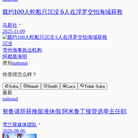
载约100人蛇船只沉没 6人在浮罗交怡海域获救
马新社
2025-11-09
沉没
雪州海事执法机构
阿都慕海明
类别
national
你觉得怎么样？
Suka
Marah
Sedih
Lucu
Tidak Suka
最新
national
努鲁请辞获挽留准休假 阿米鲁丁接管选举主任职
雪兰莪媒体团队
2026-08-06