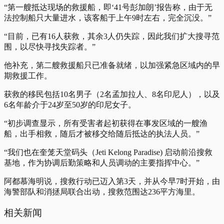
“第一艘抵达现场的救援船，即‘41号彭加朗’报告称，由于无
法控制船只大量进水，该客船于上午9时左右，完全沉没。”
“目前，已有16人获救，其余3人仍失踪，因此我们扩大搜寻范
围，以尽快寻找失踪者。”
他补充，第二艘救援船只已准备就绪，以加强紧急区域内的早
期救援工作。
获救的移民包括10名男子（2名孟加拉人、8名印尼人），以及
6名年龄介于24岁至50岁的印尼女子。
“初步调查显示，所有受害者起初获得在事发区域的一艘渔
船，出手相救，随后才被移交给随后抵达的执法人员。”
“我们也在奎笼天堂码头（Jeti Kelong Paradise) 启动前沿搜救
基地，作为协调后勤策略和人员调动的主要指挥中心。”
阿都慕海明说，搜救行动已迈入第3天，并从今早7时开始，由
海警部队和消拯局联合出动，搜救范围达236平方海里。
相关新闻