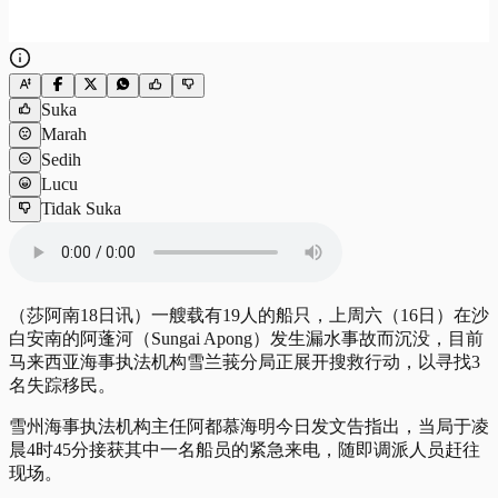
Suka
Marah
Sedih
Lucu
Tidak Suka
（莎阿南18日讯）一艘载有19人的船只，上周六（16日）在沙
白安南的阿蓬河（Sungai Apong）发生漏水事故而沉没，目前
马来西亚海事执法机构雪兰莪分局正展开搜救行动，以寻找3
名失踪移民。
雪州海事执法机构主任阿都慕海明今日发文告指出，当局于凌
晨4时45分接获其中一名船员的紧急来电，随即调派人员赶往
现场。