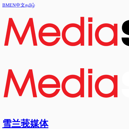
BM
EN
中文
தமிழ்
雪兰莪媒体