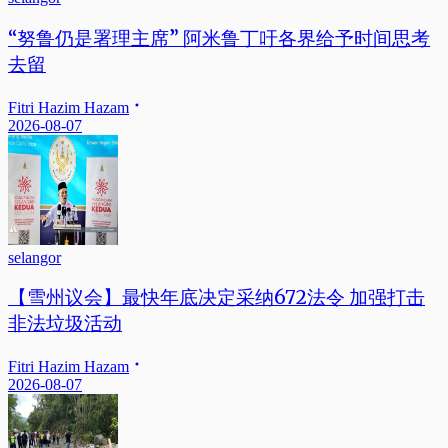
“努鲁仍是署理主席” 阿米鲁丁吁各界给予时间思考
去留
Fitri Hazim Hazam
2026-08-07
selangor
【雪州议会】最快年底决定采纳672法令 加强打击
非法垃圾活动
Fitri Hazim Hazam
2026-08-07