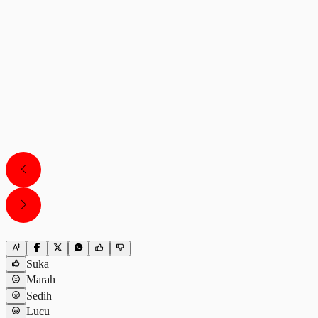
Suka
Marah
Sedih
Lucu