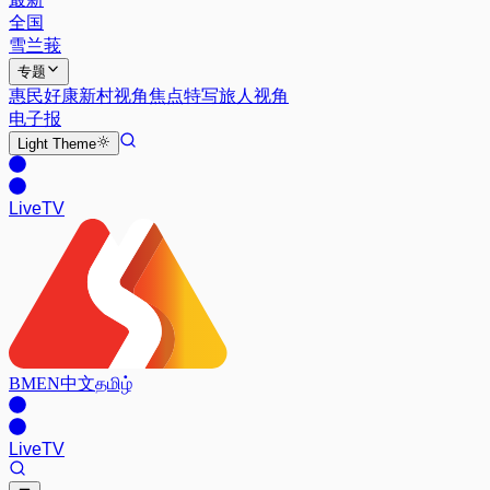
全国
雪兰莪
专题
惠民好康
新村视角
焦点特写
旅人视角
电子报
Light
Theme
Live
TV
BM
EN
中文
தமிழ்
Live
TV