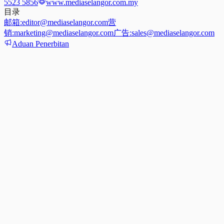
5523 5856
www.mediaselangor.com.my
目录
邮箱:
editor@mediaselangor.com
营
销:
marketing@mediaselangor.com
广告:
sales@mediaselangor.com
Aduan Penerbitan