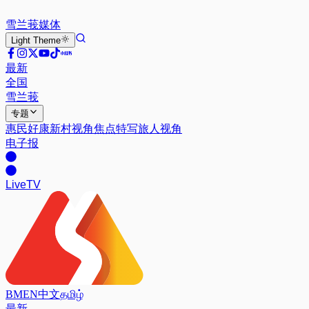
雪兰莪
媒体
Light
Theme
最新
全国
雪兰莪
专题
惠民好康
新村视角
焦点特写
旅人视角
电子报
Live
TV
BM
EN
中文
தமிழ்
最新