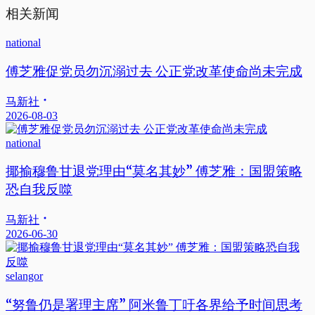
相关新闻
national
傅芝雅促党员勿沉溺过去 公正党改革使命尚未完成
马新社
2026-08-03
national
揶揄穆鲁甘退党理由“莫名其妙” 傅芝雅：国盟策略
恐自我反噬
马新社
2026-06-30
selangor
“努鲁仍是署理主席” 阿米鲁丁吁各界给予时间思考