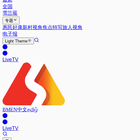
全国
雪兰莪
专题
惠民好康
新村视角
焦点特写
旅人视角
电子报
Light
Theme
Live
TV
BM
EN
中文
தமிழ்
Live
TV