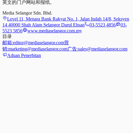
英文的门户网站和报纸。
Media Selangor Sdn. Bhd.
Level 11, Menara Bank Rakyat No. 1, Jalan Indah 14/8, Seksyen
14 40000 Shah Alam Selangor Darul Ehsan
03-5523 4856
03-
5523 5856
www.mediaselangor.com.my
目录
邮箱:
editor@mediaselangor.com
营
销:
marketing@mediaselangor.com
广告:
sales@mediaselangor.com
Aduan Penerbitan