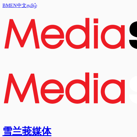
BM
EN
中文
தமிழ்
雪兰莪媒体