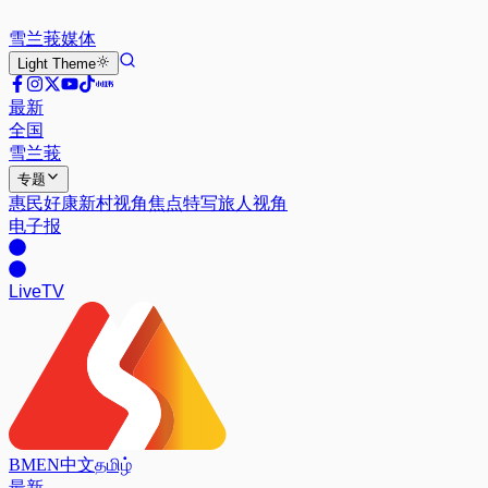
雪兰莪
媒体
Light
Theme
最新
全国
雪兰莪
专题
惠民好康
新村视角
焦点特写
旅人视角
电子报
Live
TV
BM
EN
中文
தமிழ்
最新