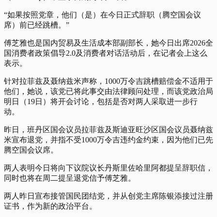
“如果按照党章，他们（是）在今日正式辞职（腾空国会议
席）前已经跳槽。”
傅芝雅也是国内贸易及生活成本部副部长，她今日出席2026全
国消费者政策倡导2.0及消费者对话活动后，在记者会上这么
表示。
针对拉菲兹及聂纳兹米声称，1000万令吉跳槽赔偿金不适用于
他们，她说，该党已将此事交由法律顾问处理，而该党政治局
明日（19日）将开会讨论，包括是否对两人采取进一步行
动。
昨日，班丹区国会议员拉菲兹及斯迪亚旺沙区国会议员聂纳兹
米宣布退党，并指不受1000万令吉违约金约束，因为他们已先
腾空国会议席。
两人表明今日将向下议院议长丹斯里佐哈里阿都提呈辞职信，
同时也将在周二提呈退党信予傅芝雅。
两人昨日宣布接管国民团结党，并从创党主席陈银添接过注册
证书，作为新的政治平台。