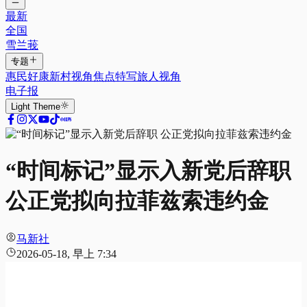
最新
全国
雪兰莪
专题
惠民好康
新村视角
焦点特写
旅人视角
电子报
Light
Theme
“时间标记”显示入新党后辞职
公正党拟向拉菲兹索违约金
马新社
2026-05-18, 早上 7:34