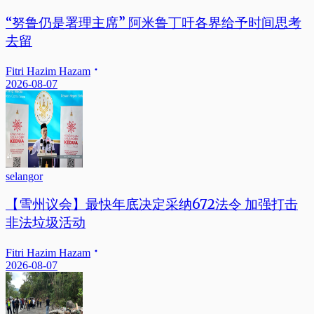
“努鲁仍是署理主席” 阿米鲁丁吁各界给予时间思考
去留
Fitri Hazim Hazam
2026-08-07
selangor
【雪州议会】最快年底决定采纳672法令 加强打击
非法垃圾活动
Fitri Hazim Hazam
2026-08-07