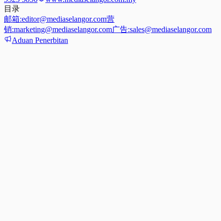
目录
邮箱:
editor@mediaselangor.com
营
销:
marketing@mediaselangor.com
广告:
sales@mediaselangor.com
Aduan Penerbitan