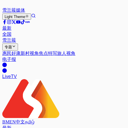
雪兰莪
媒体
Light
Theme
最新
全国
雪兰莪
专题
惠民好康
新村视角
焦点特写
旅人视角
电子报
Live
TV
BM
EN
中文
தமிழ்
最新