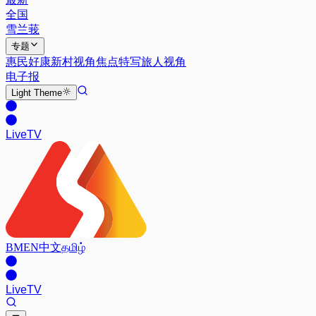
全国
雪兰莪
专题
惠民好康
新村视角
焦点特写
旅人视角
电子报
Light
Theme
Live
TV
BM
EN
中文
தமிழ்
Live
TV