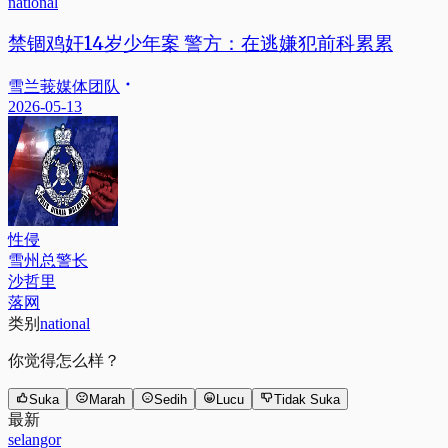
national
禁锢鸡奸14岁少年案 警方：在逃嫌犯前科累累
雪兰莪媒体团队
2026-05-13
性侵
雪州总警长
沙哲里
落网
类别
national
你觉得怎么样？
Suka
Marah
Sedih
Lucu
Tidak Suka
最新
selangor