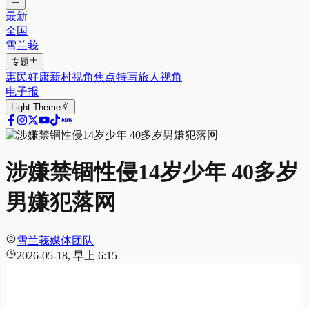
最新
全国
雪兰莪
专题
惠民好康
新村视角
焦点特写
旅人视角
电子报
Light
Theme
涉嫌禁锢性侵14岁少年 40多岁
男嫌犯落网
雪兰莪媒体团队
2026-05-18, 早上 6:15