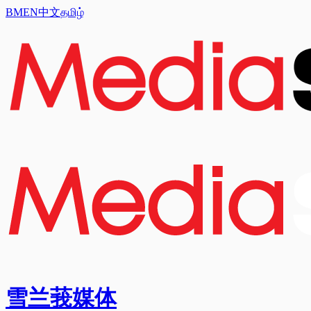
BM
EN
中文
தமிழ்
雪兰莪媒体