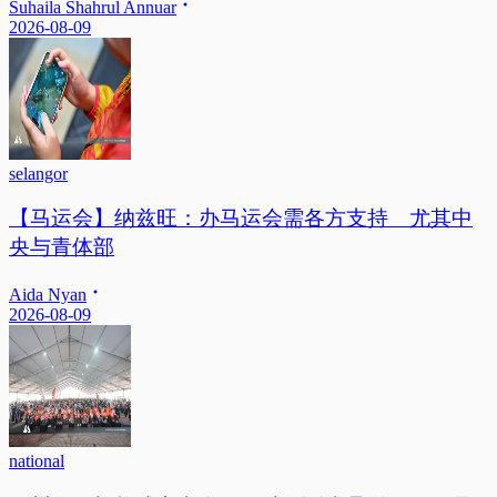
Suhaila Shahrul Annuar
2026-08-09
selangor
【马运会】纳兹旺：办马运会需各方支持 尤其中
央与青体部
Aida Nyan
2026-08-09
national