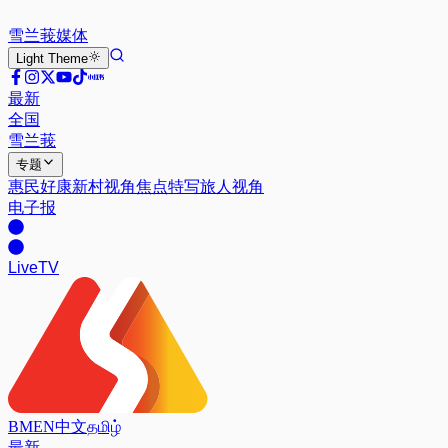
雪兰莪
媒体
Light
Theme
最新
全国
雪兰莪
专题
惠民好康
新村视角
焦点特写
旅人视角
电子报
Live
TV
BM
EN
中文
தமிழ்
最新