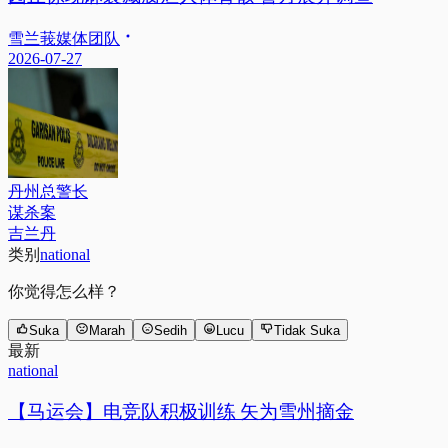
雪兰莪媒体团队
2026-07-27
丹州总警长
谋杀案
吉兰丹
类别
national
你觉得怎么样？
Suka
Marah
Sedih
Lucu
Tidak Suka
最新
national
【马运会】电竞队积极训练 矢为雪州摘金