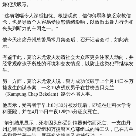
嫌犯没吸毒。
“这项增幅令人深感担忧。根据观察，信仰薄弱和缺乏宗教信
念，也是导致个人容易受愤怒情绪影响，以致做出暴力行为和
丧失判断力的主因之一。”
他今天出席丹州总警局常月集会后，召开记者会时，如此表
示。
有鉴于此，莫哈末尤索夫劝请社会大众应更关注家人动向，并
经常观察孩子所处的环境和交友情况，以防止这类犯罪继续发
生。
另一方面，莫哈末尤索夫说，警方成功侦破于上个月14日在万
捷发生的谋杀案，一名19岁残疾男子在甘榜查贝克兰
（Kampung Chap Bekelam）路旁不省人事。
他表示，受害者于早上8时30分被发现后，即送往理科大学专
科医院，并在4月15日午夜12时55分证实死亡。
“解剖结果显示，死者因头部受到钝器创伤而死亡。一支由丹
州总警局刑事调查组和万捷警区总部组成的特工队，已在吉兰
丹和雪兰莪一带，展开多次搜查及逮捕行动。”