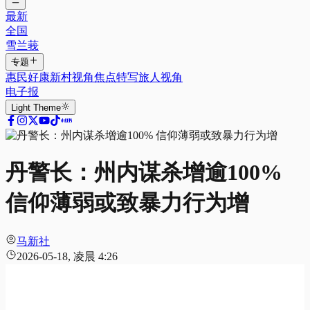
最新
全国
雪兰莪
专题
惠民好康
新村视角
焦点特写
旅人视角
电子报
Light
Theme
丹警长：州内谋杀增逾100%
信仰薄弱或致暴力行为增
马新社
2026-05-18, 凌晨 4:26