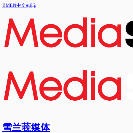
BM
EN
中文
தமிழ்
雪兰莪媒体