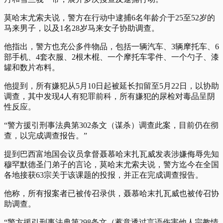
莫哈末尤索夫说，警方在行动中逮捕6名年龄介于25至52岁的
马来男子，以及1名28岁马来女子协助调查。
他指出，警方也充公多件物品，包括一辆汽车、3辆摩托车、6
部手机、4套衣服、2根木棍、一个摩托车零件、一个勺子、漆
罐和数片布料。
他提到，所有嫌犯从5月10日起被延长扣留至5月22日，以协助
调查，其中发现4人有犯罪前科，所有嫌犯的尿检对毒品呈阴
性反应。
“警方援引刑事法典第302条文（谋杀）调查此案，目前仍在彻
查，以完成调查报告。”
提到巴西富地国会议员拿督聂慕哈末扎瓦威发表涉嫌侮辱先知
穆罕默德圣门弟子的言论，莫哈末尤索夫说，警方迄今在全国
各地接获63宗关于该课题的投报，并正在完成调查报告。
他称，所有报案者已被传召录供，聂慕哈末扎瓦威也被传召协
助调查。
“警方援引刑事法典第298条文（蓄意透过言语伤害他人宗教情