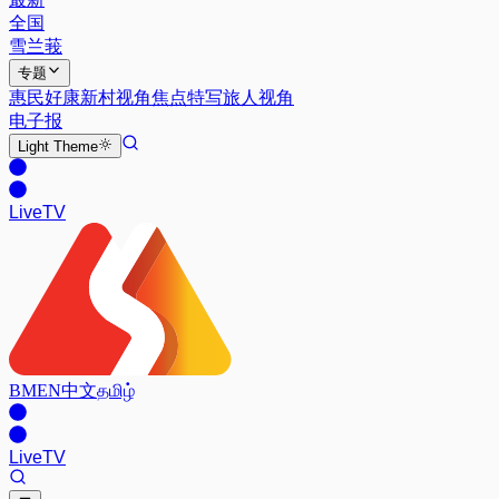
全国
雪兰莪
专题
惠民好康
新村视角
焦点特写
旅人视角
电子报
Light
Theme
Live
TV
BM
EN
中文
தமிழ்
Live
TV