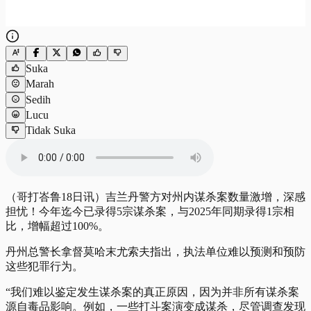
Suka
Marah
Sedih
Lucu
Tidak Suka
（哥打峇鲁18日讯）吉兰丹警方对州内谋杀案数量激增，深感
担忧！今年迄今已录得5宗谋杀案，与2025年同期录得1宗相
比，增幅超过100%。
丹州总警长拿督莫哈末尤索夫指出，执法单位难以预测和预防
这些犯罪行为。
“我们难以鉴定发生谋杀案的真正原因，因为并非所有谋杀案
源自毒品影响。例如，一些打斗案演变成谋杀，尽管调查发现