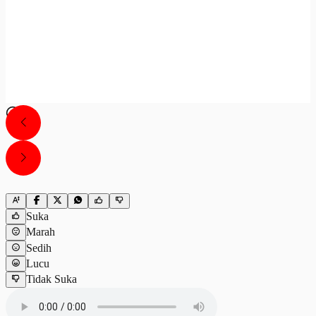
Suka
Marah
Sedih
Lucu
Tidak Suka