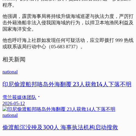
程序。
他强调，霹雳海事局将持续升级海域巡逻与执法力度，严厉打
击外籍渔船非法入侵我国海域的行为，以捍卫本地渔民利益及
国家海洋安全。
他也呼吁海上社群如发现任何可疑活动，应立即拨打 999 热线
或联系该局行动中心（05-683 8737）。
相关新闻
national
印尼偷渡船邦咯岛外海翻覆 23人获救14人下落不明
雪兰莪媒体团队
2026-05-12
national
偷渡船沉没殃及300人 海事执法机构启动搜救