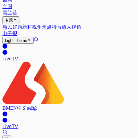
全国
雪兰莪
专题
惠民好康
新村视角
焦点特写
旅人视角
电子报
Light
Theme
Live
TV
BM
EN
中文
தமிழ்
Live
TV