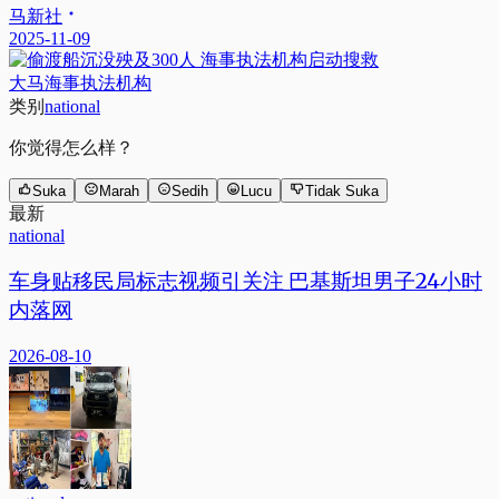
马新社
2025-11-09
大马海事执法机构
类别
national
你觉得怎么样？
Suka
Marah
Sedih
Lucu
Tidak Suka
最新
national
车身贴移民局标志视频引关注 巴基斯坦男子24小时
内落网
2026-08-10