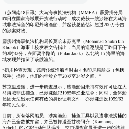
（莎阿南18日讯）大马海事执法机构（MMEA）霹雳州分局
昨日在国家海域展开执法行动时，成功截获一艘涉嫌在大马海
域非法捕鱼的印尼外籍渔船，并起获总值估计超过200万令吉
的涉案财物。
霹雳州海事执法机构局长莫哈末苏克里（Mohamad Shukri bin
Khotob）海事上校发表文告指出，当局的巡逻舰是于昨日下午
约2时32分，在距离半路屿（Pulau Jarak）以北约 15 海里的海
域发现并扣留了该艘渔船。
“初步检查发现，该艘传统渔船当时由 4 名印尼籍船员（包括
舵手）操控，他们的年龄介于20岁至34岁之间。”
苏克里透露，进一步调查显示，该渔船因未持有效许可证在大
马海域非法捕鱼，已涉嫌触犯1985年渔业法令；同时，全体船
员因无法出示任何有效的身份证明文件，亦涉嫌违反1959/63
年移民法令。
目前，所有落网船员、涉案渔船、捕鱼工具以及遭非法捞捕的
海产已全数被扣留，并已被押送至甘榜阿齐（Kampung
Acheh）的水警行动部队码头，交由调查官展开进一步的法律