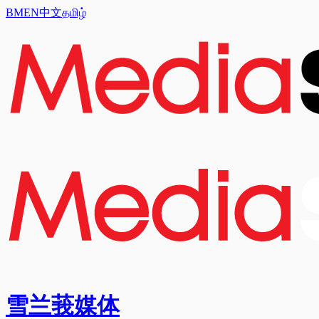
BM
EN
中文
தமிழ்
雪兰莪媒体