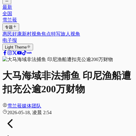
最新
全国
雪兰莪
专题
惠民好康
新村视角
焦点特写
旅人视角
电子报
Light
Theme
大马海域非法捕鱼 印尼渔船遭
扣充公逾200万财物
雪兰莪媒体团队
2026-05-18, 凌晨 2:54