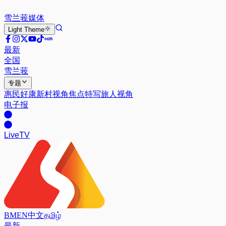
雪兰莪
媒体
Light
Theme
最新
全国
雪兰莪
专题
惠民好康
新村视角
焦点特写
旅人视角
电子报
Live
TV
BM
EN
中文
தமிழ்
最新