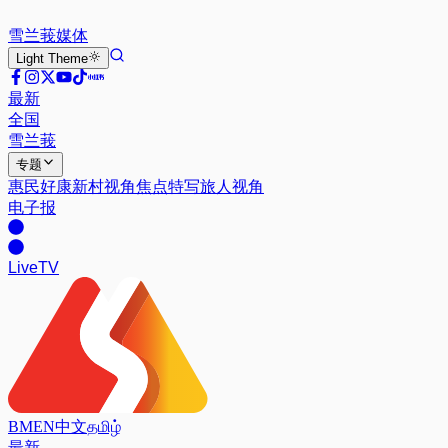
雪兰莪
媒体
Light
Theme
最新
全国
雪兰莪
专题
惠民好康
新村视角
焦点特写
旅人视角
电子报
Live
TV
BM
EN
中文
தமிழ்
最新