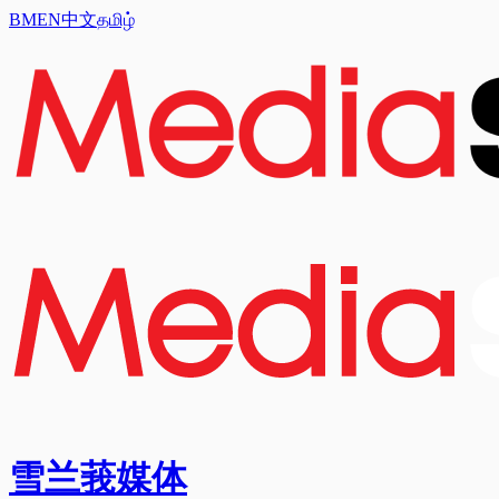
BM
EN
中文
தமிழ்
雪兰莪媒体