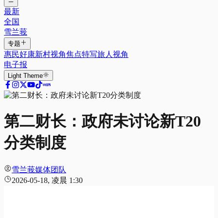
最新
全国
雪兰莪
专题
惠民好康
新村视角
焦点特写
旅人视角
电子报
Light
Theme
第二财长：政府未讨论新T20
分类制度
雪兰莪媒体团队
2026-05-18, 凌晨 1:30