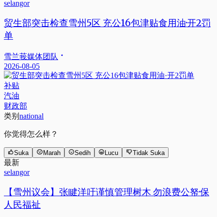
selangor
贸生部突击检查雪州5区 充公16包津贴食用油·开2罚
单
雪兰莪媒体团队
2026-08-05
补贴
汽油
财政部
类别
national
你觉得怎么样？
Suka
Marah
Sedih
Lucu
Tidak Suka
最新
selangor
【雪州议会】张睷洋吁谨慎管理树木 勿浪费公帑·保
人民福祉