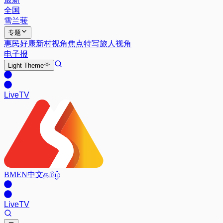
全国
雪兰莪
专题
惠民好康
新村视角
焦点特写
旅人视角
电子报
Light
Theme
Live
TV
BM
EN
中文
தமிழ்
Live
TV