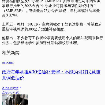
合资格的微型及中小企业（MSMEs）如今可通过马来西亚国
家银行推出的50亿令吉“中小企业可持续与韧性融资计划”
（SME SRF），申请最高75万令吉融资，年利率或利润率最
高为3.7%。
上周五，教总（NUTP）主席阿敏努丁曾表达期盼，希望政府
重新审视教师的300公升燃油补贴额度。
他指出，不少教育工作者经常需要使用个人的燃油配额来执行
公务，包括载送学生参加课外活动和校际比赛。
相关新闻
national
政府每年承担400亿油补 安华：不能为讨好民意随
意调低油价
Aida Nyan
2026-07-20