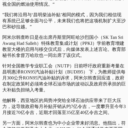
视全国的燃油使用情况。“
”我们将沿用与‘昌明柴油补贴’相同的模式，因为我们相信现
有系统已足够全面与公平，未来我们也将把这项机制扩大至沙
巴和砂拉越。”
阿米尔韩查昨日是在出席丹斯里阿旺哈沙烈国小（SK Tan Sri
Awang Had Salleh）特殊教育集成计划（PPKI）学前教育增建
教室大楼的启用与移交仪式后，向媒体发表上述言论。教育部
秘书长拿督万哈欣也一同出席了该仪式。
针对全国教学专业职工会（NUTP）日前呼吁政府重新考量在
昌明惠泽RON95汽油补贴计划（BUDI95） 下，为教师提供每
月300公升RON95汽油补贴的诉求，阿米尔韩查回应道，政府
在制定政策时必须将全球石油市场的波动以及政府所承担的巨
大补贴负担纳入考量。
他解释，西亚地区的局势冲突给全球石油供应带来了巨大压
力，这导致政府每月补贴开销从约7亿令吉，一度攀升至今年3
月接近70亿令吉，近期才回落至35亿至40亿令吉之间。
另一方面，阿米尔韩查也为中小企业带来好消息。他指出，符