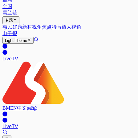
全国
雪兰莪
专题
惠民好康
新村视角
焦点特写
旅人视角
电子报
Light
Theme
Live
TV
BM
EN
中文
தமிழ்
Live
TV