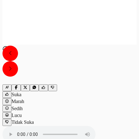
Suka
Marah
Sedih
Lucu
Tidak Suka