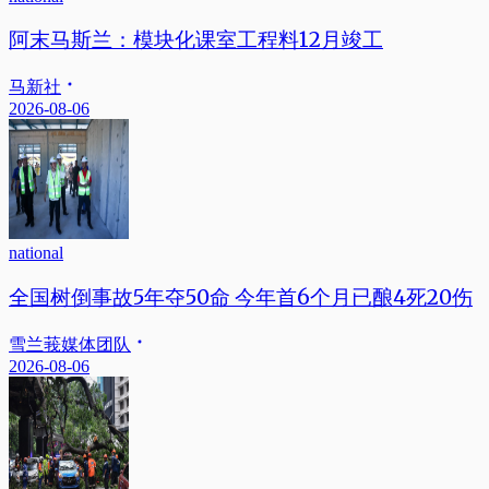
阿末马斯兰：模块化课室工程料12月竣工
马新社
2026-08-06
national
全国树倒事故5年夺50命 今年首6个月已酿4死20伤
雪兰莪媒体团队
2026-08-06