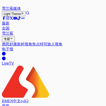
雪兰莪
媒体
Light
Theme
最新
全国
雪兰莪
专题
惠民好康
新村视角
焦点特写
旅人视角
电子报
Live
TV
BM
EN
中文
தமிழ்
最新