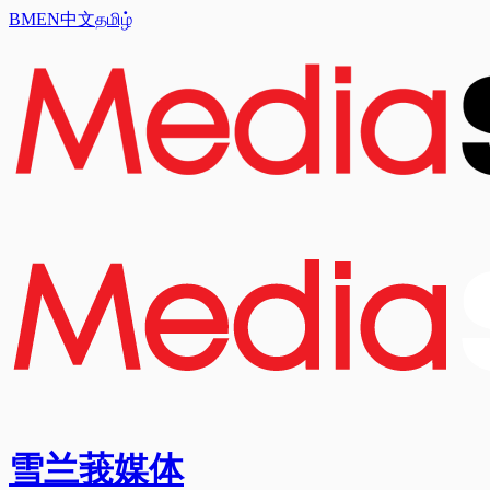
BM
EN
中文
தமிழ்
雪兰莪媒体