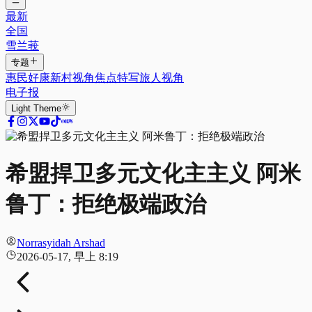
最新
全国
雪兰莪
专题
惠民好康
新村视角
焦点特写
旅人视角
电子报
Light
Theme
希盟捍卫多元文化主主义 阿米
鲁丁：拒绝极端政治
Norrasyidah Arshad
2026-05-17, 早上 8:19