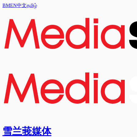
BM
EN
中文
தமிழ்
雪兰莪媒体