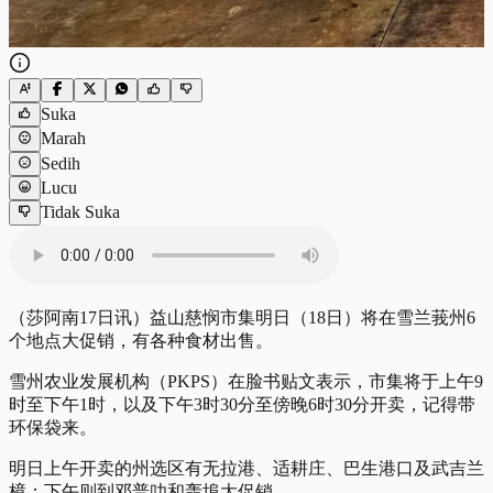
Suka
Marah
Sedih
Lucu
Tidak Suka
（莎阿南17日讯）益山慈悯市集明日（18日）将在雪兰莪州6
个地点大促销，有各种食材出售。
雪州农业发展机构（PKPS）在脸书贴文表示，市集将于上午9
时至下午1时，以及下午3时30分至傍晚6时30分开卖，记得带
环保袋来。
明日上午开卖的州选区有无拉港、适耕庄、巴生港口及武吉兰
樟；下午则到邓普叻和轰埠大促销。