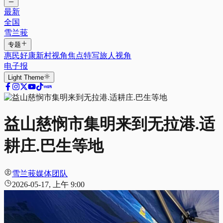
最新
全国
雪兰莪
专题
惠民好康
新村视角
焦点特写
旅人视角
电子报
Light
Theme
益山慈悯市集明来到无拉港.适
耕庄.巴生等地
雪兰莪媒体团队
2026-05-17, 上午 9:00