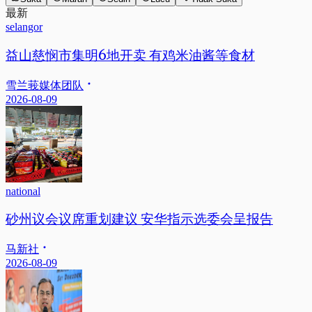
最新
selangor
益山慈悯市集明6地开卖 有鸡米油酱等食材
雪兰莪媒体团队
2026-08-09
national
砂州议会议席重划建议 安华指示选委会呈报告
马新社
2026-08-09