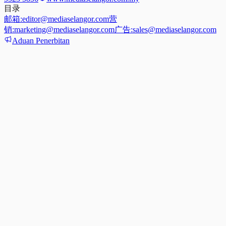
目录
邮箱:
editor@mediaselangor.com
营
销:
marketing@mediaselangor.com
广告:
sales@mediaselangor.com
Aduan Penerbitan