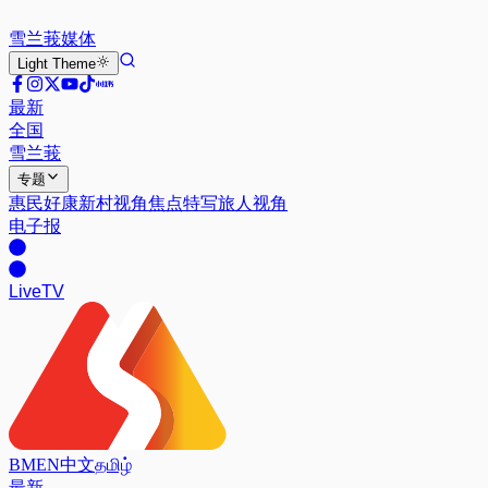
雪兰莪
媒体
Light
Theme
最新
全国
雪兰莪
专题
惠民好康
新村视角
焦点特写
旅人视角
电子报
Live
TV
BM
EN
中文
தமிழ்
最新