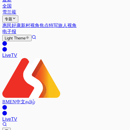
全国
雪兰莪
专题
惠民好康
新村视角
焦点特写
旅人视角
电子报
Light
Theme
Live
TV
BM
EN
中文
தமிழ்
Live
TV