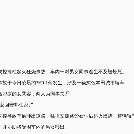
失控撞柱起火狂烧事故，车内一对男女同事逃生不及被烧死。
故于今日凌晨约3时01分发生，涉及一辆灰色本田城市轿车。
名23岁的女乘客，两人为同事关系。
返回安邦住家｡”
失控导致车辆冲出道路，猛撞左侧路旁石柱后起火燃烧，整辆轿
，并协助将受困车内的男女移出。