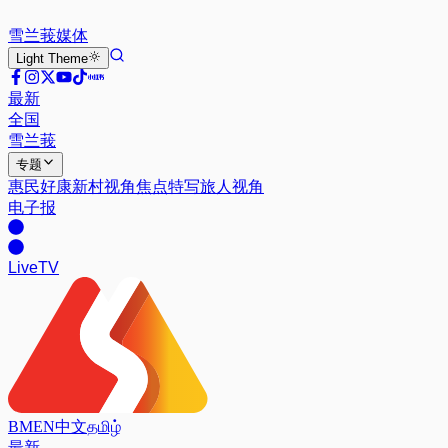
雪兰莪
媒体
Light
Theme
最新
全国
雪兰莪
专题
惠民好康
新村视角
焦点特写
旅人视角
电子报
Live
TV
BM
EN
中文
தமிழ்
最新