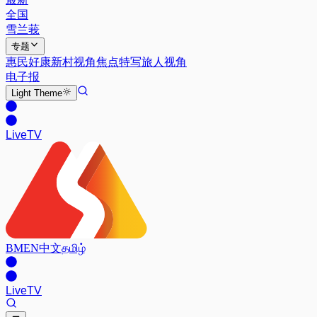
全国
雪兰莪
专题
惠民好康
新村视角
焦点特写
旅人视角
电子报
Light
Theme
Live
TV
BM
EN
中文
தமிழ்
Live
TV