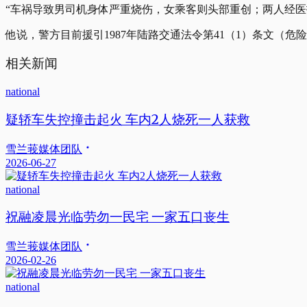
“车祸导致男司机身体严重烧伤，女乘客则头部重创；两人经医
他说，警方目前援引1987年陆路交通法令第41（1）条文
相关新闻
national
疑轿车失控撞击起火 车内2人烧死一人获救
雪兰莪媒体团队
2026-06-27
national
祝融凌晨光临劳勿一民宅 一家五口丧生
雪兰莪媒体团队
2026-02-26
national