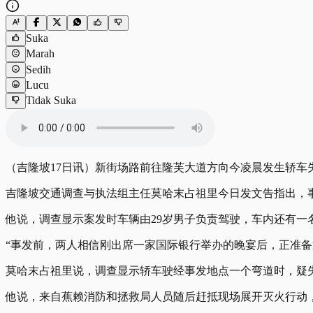
Suka
Marah
Sedih
Lucu
Tidak Suka
（吉隆坡17日讯）新街场路前往隆芙大道方向今凌晨发生轿车
吉隆坡交通调查与执法组主任莫哈末占祖里今日发文告指出，事
他说，调查显示案发时车辆由29岁男子负责驾驶，车内还有一
“事发前，两人相信刚出席一家国际银行举办的晚宴后，正准备
莫哈末占祖里说，调查显示轿车驶经事发地点一个弯道时，疑
他说，来自蕉赖消防和拯救局人员随后赶抵现场展开灭火行动