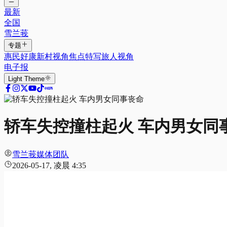
最新
全国
雪兰莪
专题
惠民好康
新村视角
焦点特写
旅人视角
电子报
Light
Theme
轿车失控撞柱起火 车内男女同
雪兰莪媒体团队
2026-05-17, 凌晨 4:35