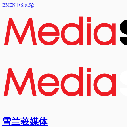
BM
EN
中文
தமிழ்
雪兰莪媒体