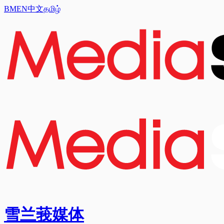
BM
EN
中文
தமிழ்
雪兰莪媒体