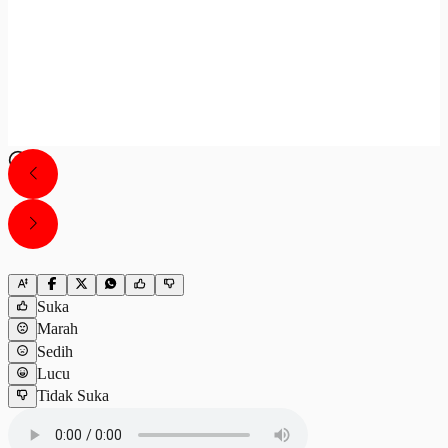
Suka
Marah
Sedih
Lucu
Tidak Suka