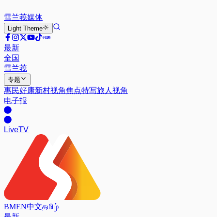
雪兰莪
媒体
Light
Theme
最新
全国
雪兰莪
专题
惠民好康
新村视角
焦点特写
旅人视角
电子报
Live
TV
BM
EN
中文
தமிழ்
最新