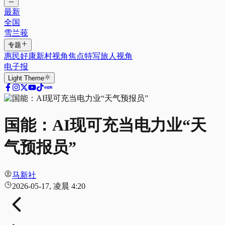
最新
全国
雪兰莪
专题
惠民好康
新村视角
焦点特写
旅人视角
电子报
Light
Theme
国能：AI现可充当电力业“天
气预报员”
马新社
2026-05-17, 凌晨 4:20