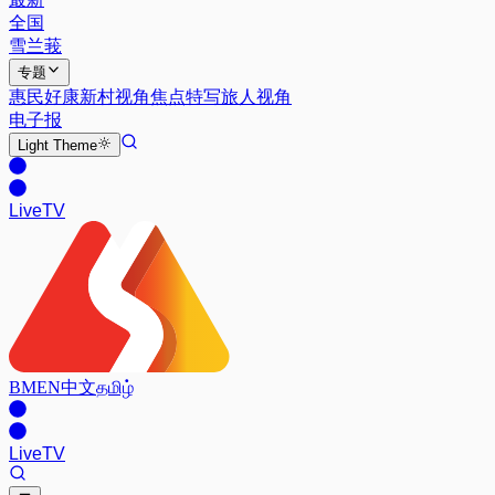
全国
雪兰莪
专题
惠民好康
新村视角
焦点特写
旅人视角
电子报
Light
Theme
Live
TV
BM
EN
中文
தமிழ்
Live
TV