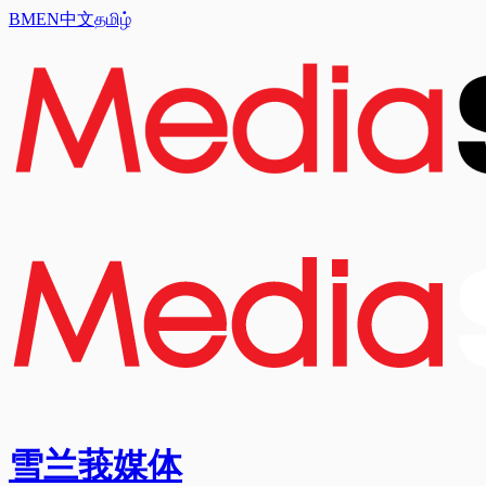
BM
EN
中文
தமிழ்
雪兰莪媒体