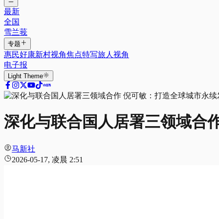
最新
全国
雪兰莪
专题
惠民好康
新村视角
焦点特写
旅人视角
电子报
Light
Theme
深化与联合国人居署三领域合作
马新社
2026-05-17, 凌晨 2:51