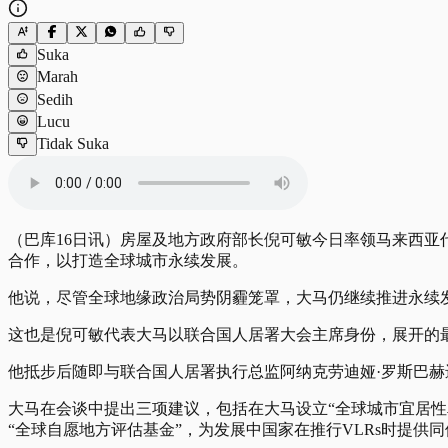
Suka
Marah
Sedih
Lucu
Tidak Suka
（巴库16日讯）房屋及地方政府部长倪可敏今日率领马来西亚
合作，以打造全球城市永续发展。
他说，尽管全球地缘政治局势阴霾笼罩，大马仍继续推进永续
这也是倪可敏代表大马以联合国人居署大会主席身份，展开的
他抵步后随即与联合国人居署执行总监阿纳克劳迪娅·罗斯巴赫进
大马在会谈中提出三项建议，包括在大马设立“全球城市宜居性
“全球自愿地方评估基金”，为发展中国家在推行VLRs时提供