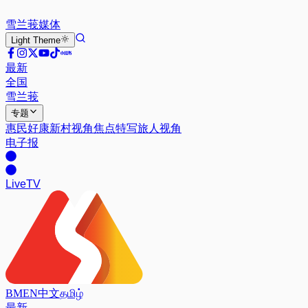
雪兰莪
媒体
Light
Theme
最新
全国
雪兰莪
专题
惠民好康
新村视角
焦点特写
旅人视角
电子报
Live
TV
BM
EN
中文
தமிழ்
最新