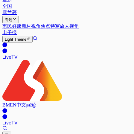
全国
雪兰莪
专题
惠民好康
新村视角
焦点特写
旅人视角
电子报
Light
Theme
Live
TV
BM
EN
中文
தமிழ்
Live
TV