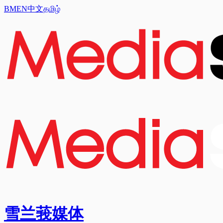
BM
EN
中文
தமிழ்
雪兰莪媒体