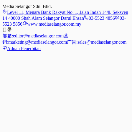
Media Selangor Sdn. Bhd.
Level 11, Menara Bank Rakyat No. 1, Jalan Indah 14/8, Seksyen
14 40000 Shah Alam Selangor Darul Ehsan
03-5523 4856
03-
5523 5856
www.mediaselangor.com.my
目录
邮箱:
editor@mediaselangor.com
营
销:
marketing@mediaselangor.com
广告:
sales@mediaselangor.com
Aduan Penerbitan