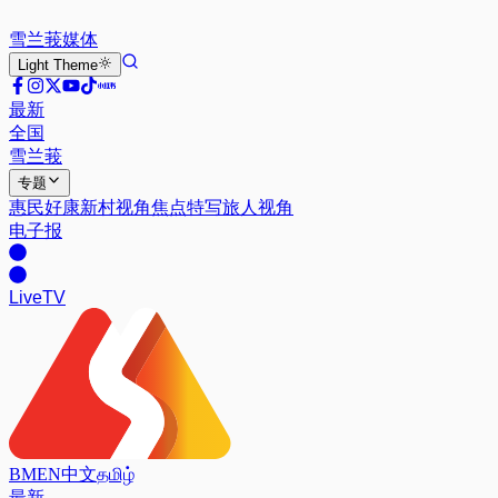
雪兰莪
媒体
Light
Theme
最新
全国
雪兰莪
专题
惠民好康
新村视角
焦点特写
旅人视角
电子报
Live
TV
BM
EN
中文
தமிழ்
最新