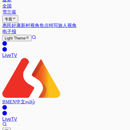
全国
雪兰莪
专题
惠民好康
新村视角
焦点特写
旅人视角
电子报
Light
Theme
Live
TV
BM
EN
中文
தமிழ்
Live
TV