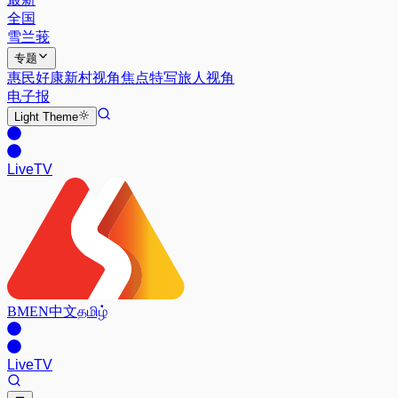
全国
雪兰莪
专题
惠民好康
新村视角
焦点特写
旅人视角
电子报
Light
Theme
Live
TV
BM
EN
中文
தமிழ்
Live
TV