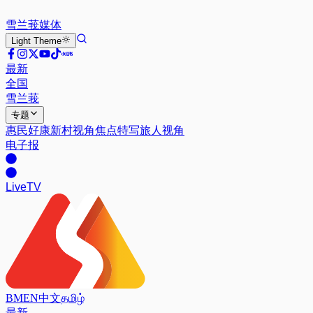
雪兰莪
媒体
Light
Theme
最新
全国
雪兰莪
专题
惠民好康
新村视角
焦点特写
旅人视角
电子报
Live
TV
BM
EN
中文
தமிழ்
最新