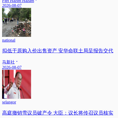
Fitri Hazim Hazam
2026-08-07
national
拟低于原购入价出售资产 安华命联土局呈报告交代
马新社
2026-08-07
selangor
高庭撤销雪议员破产令 大臣：议长将传召议员核实