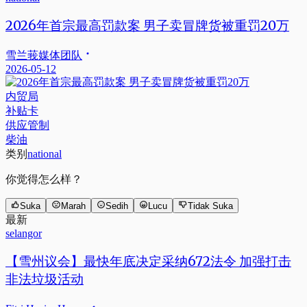
2026年首宗最高罚款案 男子卖冒牌货被重罚20万
雪兰莪媒体团队
2026-05-12
内贸局
补贴卡
供应管制
柴油
类别
national
你觉得怎么样？
Suka
Marah
Sedih
Lucu
Tidak Suka
最新
selangor
【雪州议会】最快年底决定采纳672法令 加强打击
非法垃圾活动