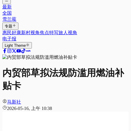
最新
全国
雪兰莪
专题
惠民好康
新村视角
焦点特写
旅人视角
电子报
Light
Theme
内贸部草拟法规防滥用燃油补
贴卡
马新社
2026-05-16, 上午 10:38