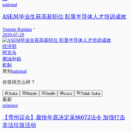
national
ASEM毕业生获高薪职位 彰显半导体人才培训成效
Yasmin Ramlan
2026-07-29
经济部
阿克马
燃油补贴
机制
类别
national
你觉得怎么样？
Suka
Marah
Sedih
Lucu
Tidak Suka
最新
selangor
【雪州议会】最快年底决定采纳672法令 加强打击
非法垃圾活动