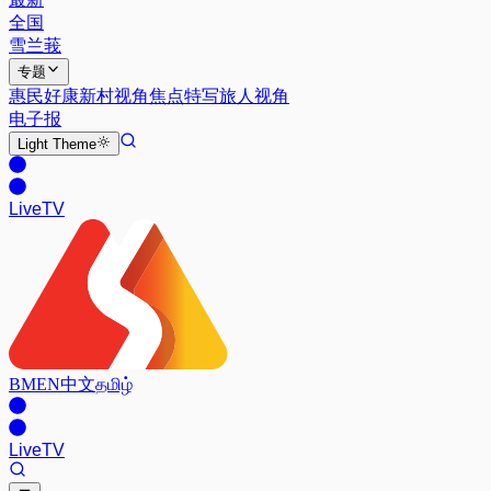
全国
雪兰莪
专题
惠民好康
新村视角
焦点特写
旅人视角
电子报
Light
Theme
Live
TV
BM
EN
中文
தமிழ்
Live
TV