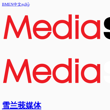
BM
EN
中文
தமிழ்
雪兰莪媒体