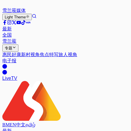
雪兰莪
媒体
Light
Theme
最新
全国
雪兰莪
专题
惠民好康
新村视角
焦点特写
旅人视角
电子报
Live
TV
BM
EN
中文
தமிழ்
最新