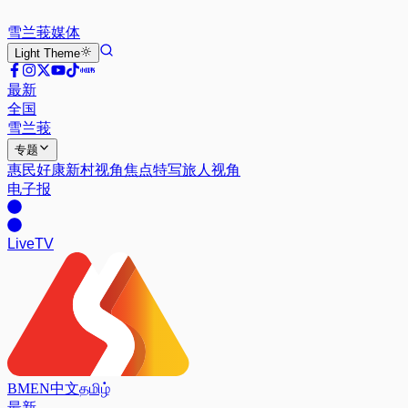
雪兰莪
媒体
Light
Theme
最新
全国
雪兰莪
专题
惠民好康
新村视角
焦点特写
旅人视角
电子报
Live
TV
BM
EN
中文
தமிழ்
最新