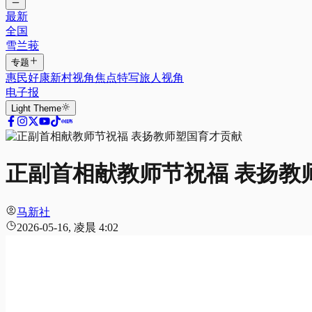
最新
全国
雪兰莪
专题
惠民好康
新村视角
焦点特写
旅人视角
电子报
Light
Theme
正副首相献教师节祝福 表扬教
马新社
2026-05-16, 凌晨 4:02