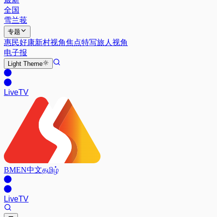
全国
雪兰莪
专题
惠民好康
新村视角
焦点特写
旅人视角
电子报
Light
Theme
Live
TV
BM
EN
中文
தமிழ்
Live
TV