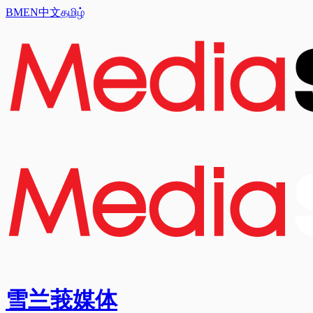
BM
EN
中文
தமிழ்
雪兰莪媒体