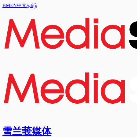
BM
EN
中文
தமிழ்
雪兰莪媒体