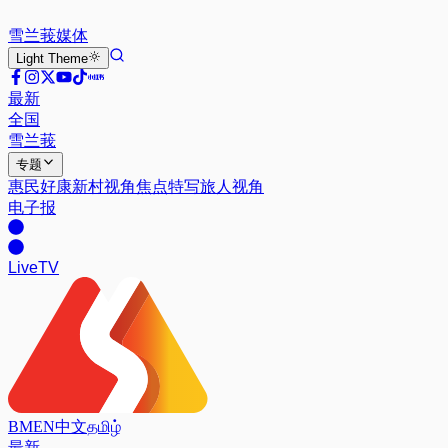
雪兰莪
媒体
Light
Theme
最新
全国
雪兰莪
专题
惠民好康
新村视角
焦点特写
旅人视角
电子报
Live
TV
BM
EN
中文
தமிழ்
最新