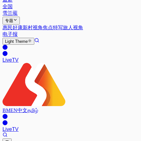
全国
雪兰莪
专题
惠民好康
新村视角
焦点特写
旅人视角
电子报
Light
Theme
Live
TV
BM
EN
中文
தமிழ்
Live
TV