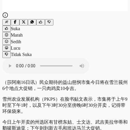
Suka
Marah
Sedih
Lucu
Tidak Suka
（莎阿南16日讯）民众期待的益山慈悯市集今日将在雪兰莪州
6个地点大促销，一只肉鸡卖10令吉。
雪州农业发展机构（PKPS）在脸书贴文表示，市集将于上午9
时至下午1时，以及下午3时30分至傍晚6时30分开卖，记得带
环保袋来。
今日上午开卖的州选区有甘榜东姑、士文达、武吉美拉华蒂和
鹅唛斯迪亚；下午则到新古毛和班达马兰大促销。