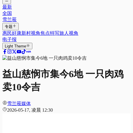
最新
全国
雪兰莪
专题
惠民好康
新村视角
焦点特写
旅人视角
电子报
Light
Theme
益山慈悯市集今6地 一只肉鸡
卖10令吉
雪兰莪媒体
2026-05-17, 凌晨 12:30