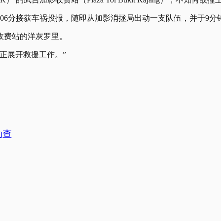
06分接获车祸投报，随即从加影消拯局出动一支队伍，并于9分
收费站的洋灰罗里。
员正展开救援工作。”
。
助查