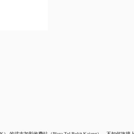
的武吉加影收费站（Plaza Tol Bukit Kajang），