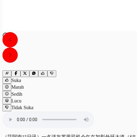
Suka
Marah
Sedih
Lucu
Tidak Suka
（莎阿南15日讯）一名洋灰罗里司机今午在加影外环大道（SILK） 