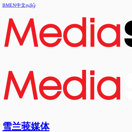
BM
EN
中文
தமிழ்
雪兰莪媒体