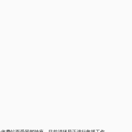
不知何故撞上收费站而受困驾驶座，目前消拯局正进行救援工作。