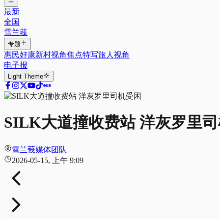
最新
全国
雪兰莪
专题
惠民好康
新村视角
焦点特写
旅人视角
电子报
Light
Theme
SILK大道撞收费站 洋灰罗里
雪兰莪媒体团队
2026-05-15, 上午 9:09