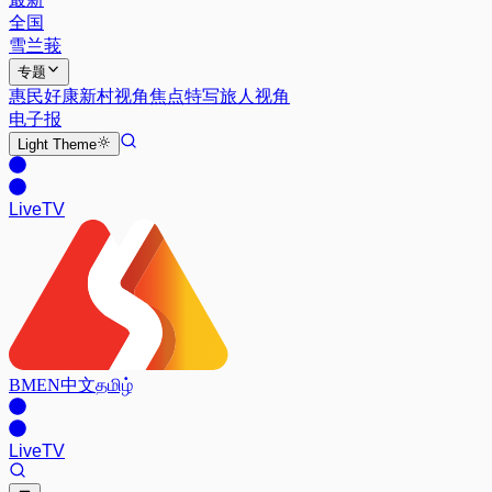
全国
雪兰莪
专题
惠民好康
新村视角
焦点特写
旅人视角
电子报
Light
Theme
Live
TV
BM
EN
中文
தமிழ்
Live
TV