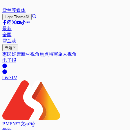
雪兰莪
媒体
Light
Theme
最新
全国
雪兰莪
专题
惠民好康
新村视角
焦点特写
旅人视角
电子报
Live
TV
BM
EN
中文
தமிழ்
最新