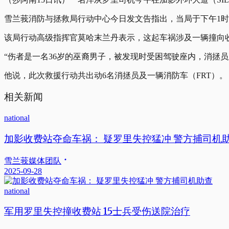
雪兰莪消防与拯救局行动中心今日发文告指出，当局于下午1时
该局行动高级指挥官莫哈末兰丹表示，这起车祸涉及一辆撞向
“伤者是一名36岁的巫裔男子，被发现时受困驾驶座内，消拯
他说，此次救援行动共出动6名消拯员及一辆消防车（FRT）
相关新闻
national
加影收费站夺命车祸： 疑罗里失控猛冲 警方捕司机
雪兰莪媒体团队
2025-09-28
national
军用罗里失控撞收费站 15士兵受伤送院治疗